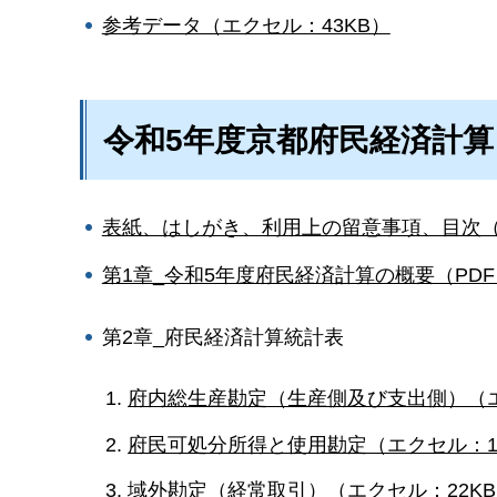
参考データ（エクセル：43KB）
令和5年度京都府民経済計算
表紙、はしがき、利用上の留意事項、目次（P
第1章_令和5年度府民経済計算の概要（PDF：
第2章_府民経済計算統計表
府内総生産勘定（生産側及び支出側）（エ
府民可処分所得と使用勘定（エクセル：1
域外勘定（経常取引）（エクセル：22K