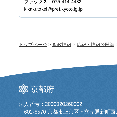
ファックス：075-414-4482
kikakutokei@pref.kyoto.lg.jp
トップページ
>
府政情報
>
広報・情報公開等
京都府
法人番号：2000020260002
〒602-8570 京都市上京区下立売通新町