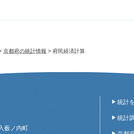
>
京都府の統計情報
> 府民経済計算
統計
統計
西入薮ノ内町
京都