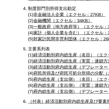
制度部門別所得支出勘定
(1)
非金融法人企業（エクセル：27KB）
(2)
金融機関（エクセル：34KB）
​​​(3)
一般政府（地方政府等）（エクセル：3
(4)
家計（個人企業を含む）（エクセル：3
(5)
対家計民間非営利団体（エクセル：26
主要系列表
(1)
経済活動別府内総生産（名目）（エクセ
(2)
経済活動別府内総生産（実質：連鎖方式
(3)
経済活動別府内総生産（デフレーター：
(4)
府民所得及び府民可処分所得の分配（エ
(5)
府内総生産（支出側）（名目）（エクセ
(6)
府内総生産（支出側）（実質：連鎖方式
(7)
府内総生産（支出側）（デフレーター：
（付表）経済活動別府内総生産及び要素所