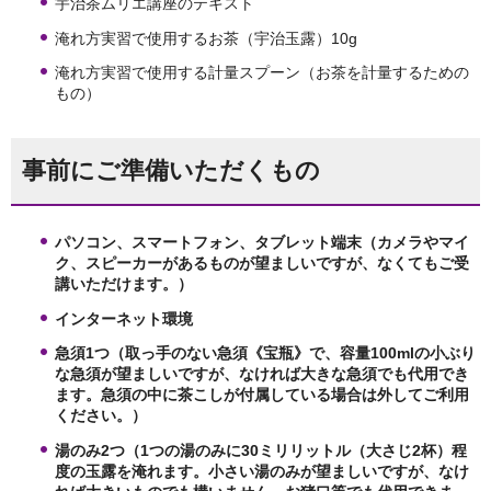
宇治茶ムリエ講座のテキスト
淹れ方実習で使用するお茶（宇治玉露）10g
淹れ方実習で使用する計量スプーン（お茶を計量するための
もの）
事前にご準備いただくもの
パソコン、スマートフォン、タブレット端末（カメラやマイ
ク、スピーカーがあるものが望ましいですが、なくてもご受
講いただけます。）
インターネット環境
急須1つ（取っ手のない急須《宝瓶》で、容量100mlの小ぶり
な急須が望ましいですが、なければ大きな急須でも代用でき
ます。急須の中に茶こしが付属している場合は外してご利用
ください。）
湯のみ2つ（1つの湯のみに30ミリリットル（大さじ2杯）程
度の玉露を淹れます。小さい湯のみが望ましいですが、なけ