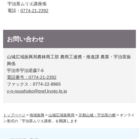
宇治茶ムリエ講座係
電話：
0774-21-2392
お問い合わせ
山城広域振興局農林商工部 農商工連携・推進課 農業・宇治茶振
興係
宇治市宇治若森7-6
電話番号：0774-21-2392
ファックス：0774-22-8865
y-n-noushoko@pref.kyoto.lg.jp
トップページ
>
地域振興
>
山城広域振興局
>
京都山城・宇治茶の郷
> オンライ
ン形式の「宇治茶ムリエ講座」を開講します