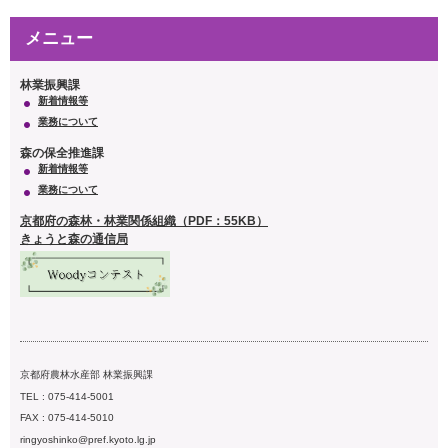
メニュー
林業振興課
新着情報等
業務について
森の保全推進課
新着情報等
業務について
京都府の森林・林業関係組織（PDF：55KB）
きょうと森の通信局
京都府農林水産部 林業振興課
TEL : 075-414-5001
FAX : 075-414-5010
ringyoshinko@pref.kyoto.lg.jp