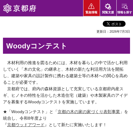
京都府
緊急情報
閲覧支援
情報を探す
更新日：2026年7月3日
Woodyコンテスト
木材利用の推進を図るためには、木材を暮らしの中で活かし利用
していく「木の文化」の継承と、木材の新たな利活用方法を開拓
し、建築や家具の設計製作に携わる建築士等の木材への関心を高め
ることが必要です。
京都府では、府内の森林資源として充実している京都府内産ス
ギ、ヒノキの特性を活かした木造住宅（建築）や木製家具のアイデ
アを募集するWoodyコンテストを実施しています。
★「Woodyコンテスト」と「
京都の木の家の家づくり表彰事業
」を
統合し、令和8年度より
『
京都ウッドアワード
』として新たに実施いたします！