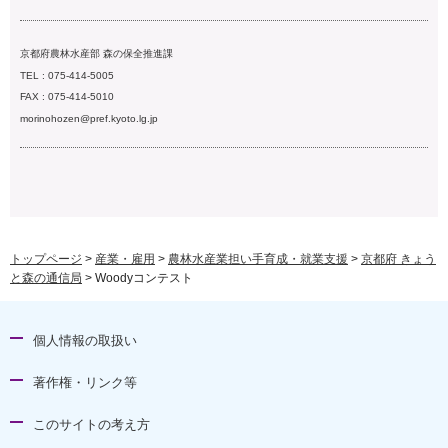
京都府農林水産部 森の保全推進課
TEL : 075-414-5005
FAX : 075-414-5010
morinohozen@pref.kyoto.lg.jp
トップページ
>
産業・雇用
>
農林水産業担い手育成・就業支援
>
京都府 きょう
と森の通信局
> Woodyコンテスト
個人情報の取扱い
著作権・リンク等
このサイトの考え方