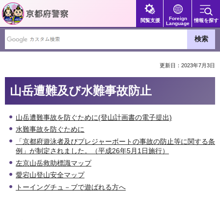
京都府警察
Foreign
閲覧支援
情報を探す
Language
更新日：2023年7月3日
山岳遭難及び水難事故防止
山岳遭難事故を防ぐために(登山計画書の電子提出)
水難事故を防ぐために
「京都府遊泳者及びプレジャーボートの事故の防止等に関する条
例」が制定されました。（平成26年5月1日施行）
左京山岳救助標識マップ
愛宕山登山安全マップ
トーイングチュ－ブで遊ばれる方へ