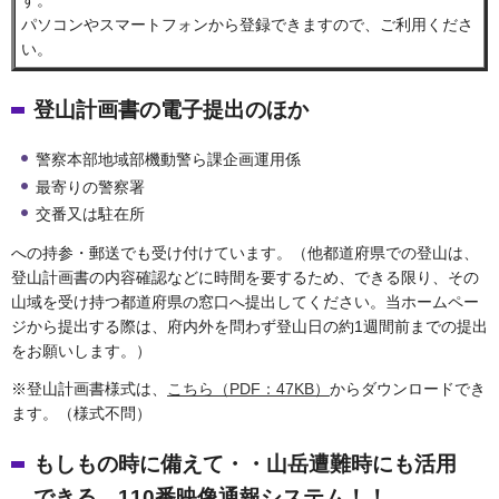
パソコンやスマートフォンから登録できますので、ご利用くださ
い。
登山計画書の電子提出のほか
警察本部地域部機動警ら課企画運用係
最寄りの警察署
交番又は駐在所
への持参・郵送でも受け付けています。（他都道府県での登山は、
登山計画書の内容確認などに時間を要するため、できる限り、その
山域を受け持つ都道府県の窓口へ提出してください。当ホームペー
ジから提出する際は、府内外を問わず登山日の約1週間前までの提出
をお願いします。）
※登山計画書様式は、
こちら（PDF：47KB）
からダウンロードでき
ます。（様式不問）
もしもの時に備えて・・
山岳遭難時にも活用
できる、110番映像通報システム！！