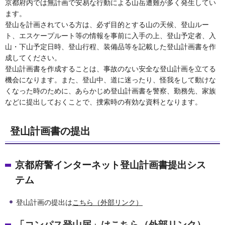
京都府内では無計画で安易な行動による山岳遭難が多く発生してい
ます。
登山を計画されている方は、必ず目的とする山の天候、登山ルー
ト、エスケープルート等の情報を事前に入手の上、登山予定者、入
山・下山予定日時、登山行程、装備品等を記載した登山計画書を作
成してください。
登山計画書を作成することは、事故のない安全な登山計画を立てる
機会になります。また、登山中、道に迷ったり、怪我をして動けな
くなった時のために、あらかじめ登山計画書を警察、勤務先、家族
などに提出しておくことで、捜索時の有効な資料となります。
登山計画書の提出
京都府警インターネット登山計画書提出シス
テム
登山計画の提出は
こちら（外部リンク）
「
コンパス登山届」はこちら（外部リンク）