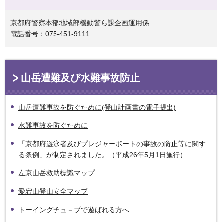
京都府警察本部地域部機動警ら課企画運用係
電話番号：075-451-9111
山岳遭難及び水難事故防止
山岳遭難事故を防ぐために(登山計画書の電子提出)
水難事故を防ぐために
「京都府遊泳者及びプレジャーボートの事故の防止等に関す
る条例」が制定されました。（平成26年5月1日施行）
左京山岳救助標識マップ
愛宕山登山安全マップ
トーイングチュ－ブで遊ばれる方へ