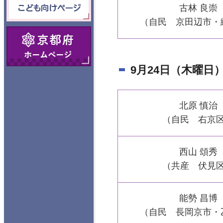
古林 良崇
向けページ
（自民 京田辺市・
京都府ホームペ
ージ
9月24日（木曜日
北原 慎治
（自民 右京
西山 頌秀
（共産 伏見
能勢 昌博
（自民 長岡京市・