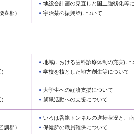
地総合計画の見直しと国土強靱化等
宇治茶の振興策について
綴喜郡）
）
地域における歯科診療体制の充実に
学校を核とした地方創生等について
区）
大学生への経済支援について
就職活動への支援について
区）
いろは呑龍トンネルの進捗状況と、
保健所の職員確保について
乙訓郡）