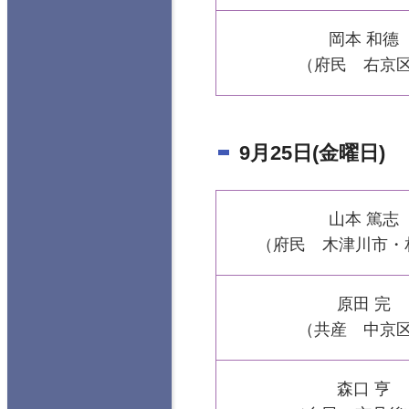
岡本 和德
（府民 右京
9月25日(金曜日)
山本 篤志
（府民 木津川市・
原田 完
（共産 中京
森口 亨