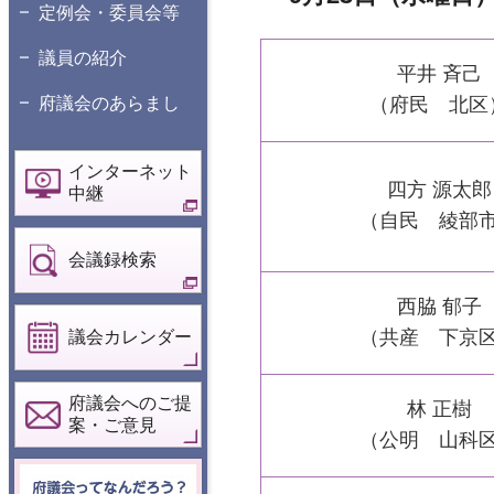
定例会・委員会等
議員の紹介
平井 斉己
府議会のあらまし
（府民 北区
インターネット
四方 源太郎
中継
（自民 綾部
会議録検索
西脇 郁子
（共産 下京
議会カレンダー
府議会へのご提
林 正樹
案・ご意見
（公明 山科
府議会ってなん
だろう？こども