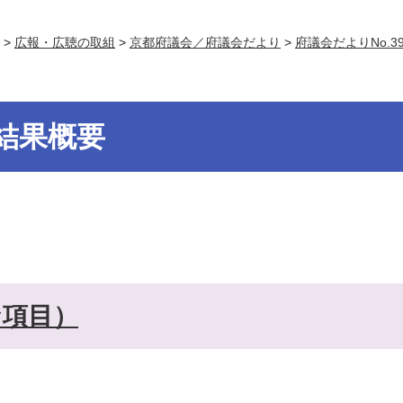
>
広報・広聴の取組
>
京都府議会／府議会だより
>
府議会だよりNo.3
結果概要
な項目）
）