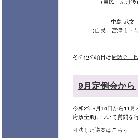
（自民 京丹後
中島 武文
（自民 宮津市・
その他の項目は
府議会一
9月定例会から
令和2年9月14日から1
府政全般について質問を行
可決した議案はこちら