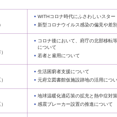
WITHコロナ時代にふさわしいスタ
新型コロナウイルス感染の偏見や差
）
コロナ後において、府庁の北部移転
について
市）
若者と雇用について
生活困窮者支援について
元府立図書館仮施設跡地の活用につ
区）
地球温暖化適応策の拡充と熱中症対
感震ブレーカー設置の推進について
区）