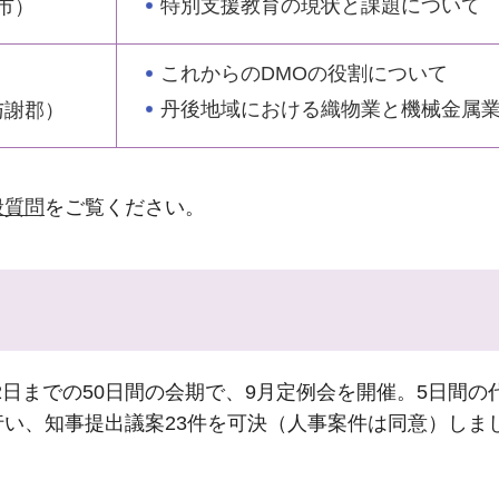
特別支援教育の現状と課題について
市）
これからのDMOの役割について
丹後地域における織物業と機械金属
与謝郡）
般質問
をご覧ください。
1月2日までの50日間の会期で、9月定例会を開催。5日
い、知事提出議案23件を可決（人事案件は同意）しま