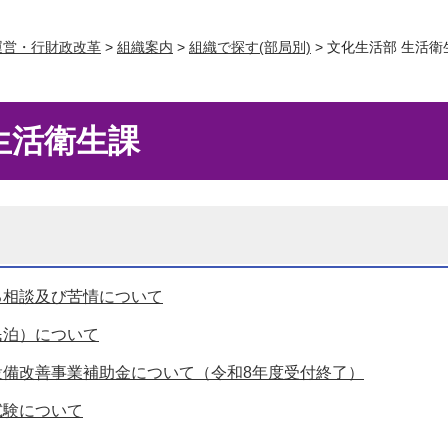
運営・行財政改革
>
組織案内
>
組織で探す(部局別)
> 文化生活部 生活衛
生活衛生課
る相談及び苦情について
民泊）について
設備改善事業補助金について（令和8年度受付終了）
試験について