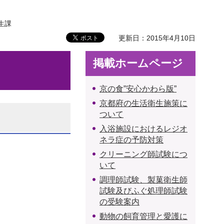
生課
更新日：2015年4月10日
掲載ホームページ
京の食”安心かわら版”
京都府の生活衛生施策に
ついて
入浴施設におけるレジオ
ネラ症の予防対策
クリーニング師試験につ
いて
調理師試験、製菓衛生師
試験及びふぐ処理師試験
の受験案内
動物の飼育管理と愛護に