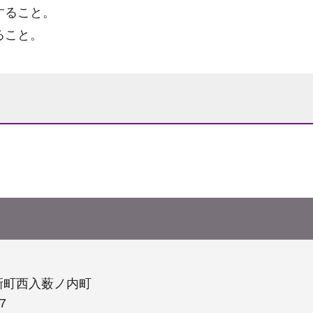
すること。
ること。
新町西入薮ノ内町
7