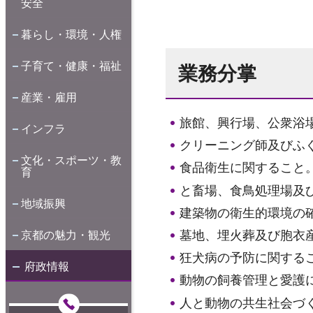
安全
暮らし・環境・人権
子育て・健康・福祉
業務分掌
産業・雇用
旅館、興行場、公衆浴
インフラ
クリーニング師及びふ
文化・スポーツ・教
食品衛生に関すること
育
と畜場、食鳥処理場及
地域振興
建築物の衛生的環境の
墓地、埋火葬及び胞衣
京都の魅力・観光
狂犬病の予防に関する
府政情報
動物の飼養管理と愛護
人と動物の共生社会づ