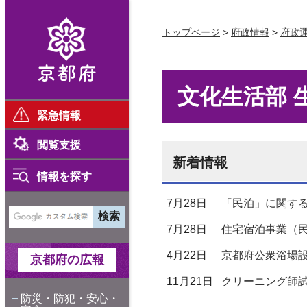
京都府
トップページ
>
府政情報
>
府政
文化生活部 
緊急情報
閲覧支援
新着情報
情報を探す
7月28日
「民泊」に関す
7月28日
住宅宿泊事業（
4月22日
京都府公衆浴場
京都府の広報
11月21日
クリーニング師
防災・防犯・安心・