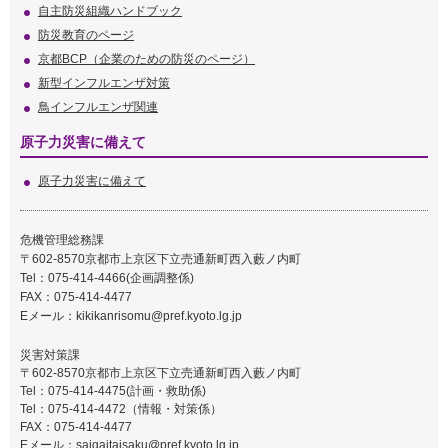
自主防災組織ハンドブック
防災教育のページ
京都BCP（企業のための防災のページ）
新型インフルエンザ対策
鳥インフルエンザ関連
原子力災害に備えて
原子力災害に備えて
危機管理総務課
〒602-8570京都市上京区下立売通新町西入藪ノ内町
Tel：075-414-4466(企画調整係)
FAX：075-414-4477
Eメール：
kikikanrisomu@pref.kyoto.lg.jp
災害対策課
〒602-8570京都市上京区下立売通新町西入藪ノ内町
Tel：075-414-4475(計画・救助係)
Tel：075-414-4472（情報・対策係）
FAX：075-414-4477
Eメール：
saigaitaisaku
@pref.kyoto.lg.jp