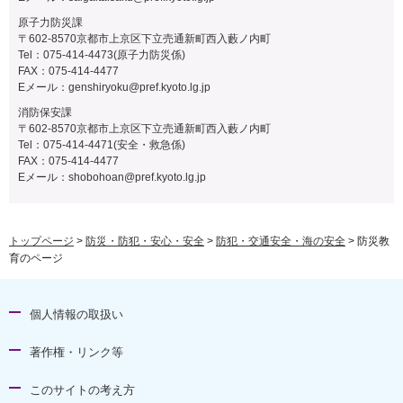
原子力防災課
〒602-8570京都市上京区下立売通新町西入藪ノ内町
Tel：075-414-4473(原子力防災係)
FAX：075-414-4477
Eメール：
genshiryoku@pref.kyoto.lg.jp
消防保安課
〒602-8570京都市上京区下立売通新町西入藪ノ内町
Tel：075-414-4471(安全・救急係)
FAX：075-414-4477
Eメール：
shobohoan@pref.kyoto.lg.jp
トップページ
>
防災・防犯・安心・安全
>
防犯・交通安全・海の安全
> 防災教
育のページ
個人情報の取扱い
著作権・リンク等
このサイトの考え方