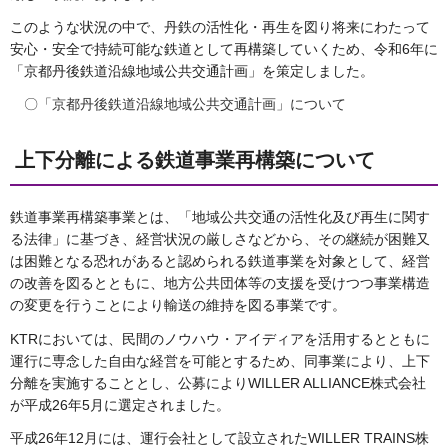
このような状況の中で、丹鉄の活性化・再生を図り将来にわたって
安心・安全で持続可能な鉄道として再構築していくため、令和6年に
「京都丹後鉄道沿線地域公共交通計画」を策定しました。
〇
「京都丹後鉄道沿線地域公共交通計画」について
上下分離による鉄道事業再構築について
鉄道事業再構築事業とは、「地域公共交通の活性化及び再生に関す
る法律」に基づき、経営状況の厳しさなどから、その継続が困難又
は困難となる恐れがあると認められる鉄道事業を対象として、経営
の改善を図るとともに、地方公共団体等の支援を受けつつ事業構造
の変更を行うことにより輸送の維持を図る事業です。
KTRにおいては、民間のノウハウ・アイディアを活用するとともに
運行に専念した自由な経営を可能とするため、同事業により、上下
分離を実施することとし、公募によりWILLER ALLIANCE株式会社
が平成26年5月に選定されました。
平成26年12月には、運行会社として設立されたWILLER TRAINS株