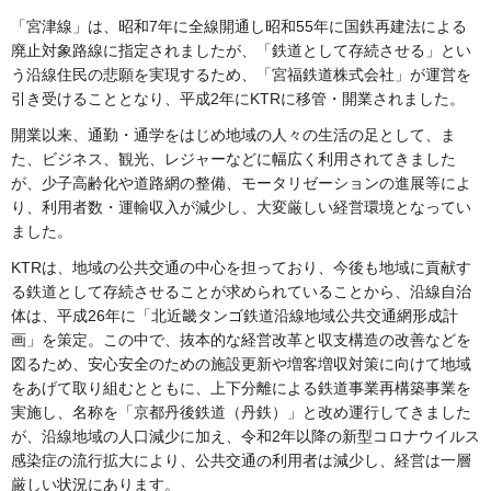
「宮津線」は、昭和7年に全線開通し昭和55年に国鉄再建法による
廃止対象路線に指定されましたが、「鉄道として存続させる」とい
う沿線住民の悲願を実現するため、「宮福鉄道株式会社」が運営を
引き受けることとなり、平成2年にKTRに移管・開業されました。
開業以来、通勤・通学をはじめ地域の人々の生活の足として、ま
た、ビジネス、観光、レジャーなどに幅広く利用されてきました
が、少子高齢化や道路網の整備、モータリゼーションの進展等によ
り、利用者数・運輸収入が減少し、大変厳しい経営環境となってい
ました。
KTRは、地域の公共交通の中心を担っており、今後も地域に貢献す
る鉄道として存続させることが求められていることから、沿線自治
体は、平成26年に「北近畿タンゴ鉄道沿線地域公共交通網形成計
画」を策定。この中で、抜本的な経営改革と収支構造の改善などを
図るため、安心安全のための施設更新や増客増収対策に向けて地域
をあげて取り組むとともに、上下分離による鉄道事業再構築事業を
実施し、名称を「京都丹後鉄道（丹鉄）」と改め運行してきました
が、沿線地域の人口減少に加え、令和2年以降の新型コロナウイルス
感染症の流行拡大により、公共交通の利用者は減少し、経営は一層
厳しい状況にあります。