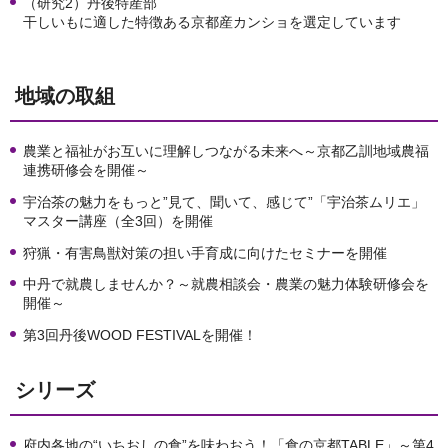
（研究2）丹後特産部
干しいもに適した特徴ある京都産カンショを選定しています
地域の取組
農業と福祉がお互いに理解しつながる未来へ～京都乙訓地域農福
連携研修会を開催～
宇治茶の魅力をもっと”見て、聞いて、感じて”「宇治茶ムリエ」
マスター講座（全3回）を開催
狩猟・有害鳥獣対策の担い手育成に向けたセミナーを開催
中丹で就農しませんか？～就農相談会・農業の魅力体験研修会を
開催～
第3回丹後WOOD FESTIVALを開催！
シリーズ
府内各地の“いちおしの食”を味わおう！「食の京都TABLE」～第4