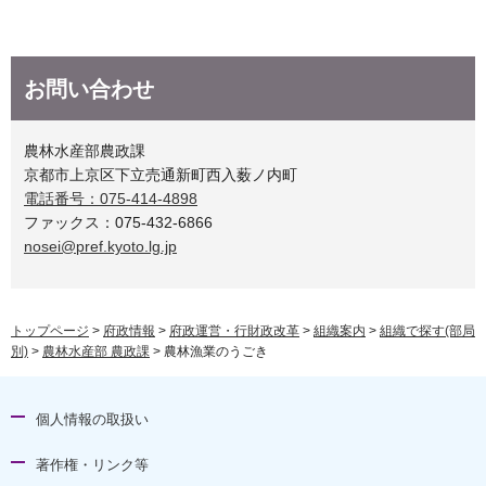
お問い合わせ
農林水産部農政課
京都市上京区下立売通新町西入薮ノ内町
電話番号：075-414-4898
ファックス：075-432-6866
nosei@pref.kyoto.lg.jp
トップページ
>
府政情報
>
府政運営・行財政改革
>
組織案内
>
組織で探す(部局
別)
>
農林水産部 農政課
> 農林漁業のうごき
個人情報の取扱い
著作権・リンク等