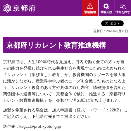
京都府
緊急情報
閲覧支援
情報を探す
更新日：2026年6月11日
京都府リカレント教育推進機構
京都府では、人生100年時代を見据え、府内で働く全ての方々が自
らの能力を発揮し続けられる共生社会を実現するために求められる
「リカレント（学び直し）教育」が、教育機関のリソースを最大限
に活かしながら、産業界や学ぶ者のニーズも合致したものとなるよ
う、リカレント教育のあり方や具体の取組内容、情報提供を含めた
関係団体の連携等について、京都全体で検討・推進する「京都府リ
カレント教育推進機構」を、令和4年7月28日に立ち上げました。
加盟を希望される場合は、
加入申請書（様式）（ワード：22KB）
に
ご記入のうえ、下記送付先までご提出ください。
送付先：
ksgcc@pref.kyoto.lg.jp