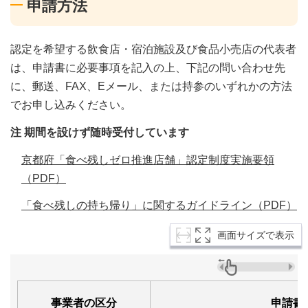
申請方法
認定を希望する飲食店・宿泊施設及び食品小売店の代表者
は、申請書に必要事項を記入の上、下記の問い合わせ先
に、郵送、FAX、Eメール、または持参のいずれかの方法
でお申し込みください。
注 期間を設けず随時受付しています
京都府「食べ残しゼロ推進店舗」認定制度実施要領
（PDF）
「食べ残しの持ち帰り」に関するガイドライン（PDF）
画面サイズで表示
事業者の区分
申請書