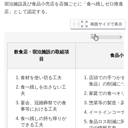
宿泊施設及び食品小売店を店舗ごとに「食べ残しゼロ推進
店」として認定する。
画面サイズで表示
飲食店・宿泊施設の取組項
食品小
目
食材を使い切る工夫
店頭での手つかず
食品）の削減につ
食べ残しを出さない工
夫
家庭での食べキリ
宴会、冠婚葬祭での食
惣菜等の製造・調
事等における工夫
イートインコーナ
食べ残しの持ち帰りが
食品ロス削減に関
できる工夫
での情報共有