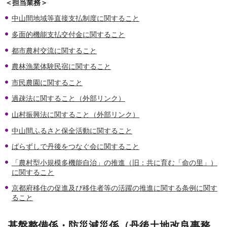
＜担当業務＞
中山間地域等直接支払制度に関すること
多面的機能支払交付金に関すること
都市農村交流に関すること
農林漁業体験民宿に関すること
市民農園に関すること
過疎法に関すること（外部リンク）
山村振興法に関すること（外部リンク）
中山間ふるさと保全活動に関すること
ばらずしで丹後をつなぐ会に関すること
「農村型小規模多機能自治」の推進（旧：共に育む「命の里」）
に関すること
京都府移住の促進及び移住者等の活躍の推進に関する条例に関す
ること
基盤整備係・防災減災係（丹後土地改良事務