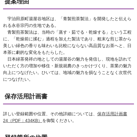
提案理由
宇治田原町湯屋谷地区は、「青製煎茶製法」を開発したと伝えら
れる永谷宗円の生地である。
青製煎茶製法は、当時の「蒸す・茹でる・乾燥する」という工程
に、「乾燥前に揉む」過程を加えた製法であり、粗末な煎じ茶から
美しい緑色の香りも味わいも比較にならない高品質なお茶へと、日
本茶に劇的な変化をもたらした。
日本緑茶発祥の地としての湯屋谷の魅力を発信し、現地を訪れて
いただく方の増加や移住・新規就農のきっかけづくり、茶業の魅力
向上につなげたい。ひいては、地域の魅力を損なうことなく次世代
につなげたい。
保存活用計画書
詳しい登録範囲や位置、その他詳細については、
保存活用計画書
24（PDF：434KB）
を御覧ください。