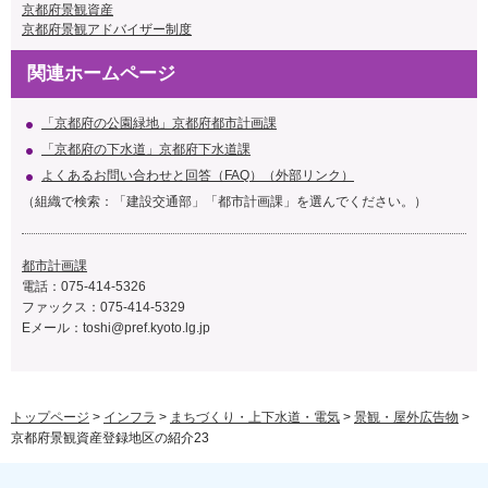
京都府景観資産
京都府景観アドバイザー制度
関連ホームページ
「京都府の公園緑地」京都府都市計画課
「京都府の下水道」京都府下水道課
よくあるお問い合わせと回答（FAQ）（外部リンク）
（組織で検索：「建設交通部」「都市計画課」を選んでください。）
都市計画課
電話：075-414-5326
ファックス：075-414-5329
Eメール：toshi@pref.kyoto.lg.jp
トップページ
>
インフラ
>
まちづくり・上下水道・電気
>
景観・屋外広告物
>
京都府景観資産登録地区の紹介23