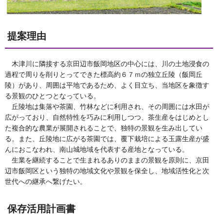
提案理由
木津川に隣接する京田辺市飯岡地区の中心には、川の土地浸食の
過程で周りを削りとってできた標高約６７ｍの独立丘陵（飯岡丘
陵）があり、周囲は平地であるため、よく目立ち、当地区を象徴す
る景観のひとつとなっている。
丘陵地は集落や茶園、竹林などに利用され、その周囲には水田が
広がっており、自然特性を巧みに利用しつつ、茶生産をはじめとし
た複合的な農業が展開されることで、独特の景観を生み出してい
る。また、丘陵地に広がる茶園では、覆下栽培による玉露生産が盛
んにおこなわれ、南山城地域を代表する産地となっている。
生業を継続することで生まれるありのままの景観を原則に、京田
辺市飯岡区という独特の地域文化や景観を保全し、地域活性化と次
世代への継承へ繋げたい。
保存活用計画書