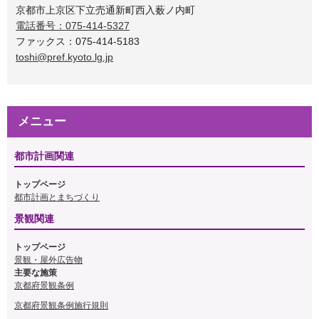
京都市上京区下立売通新町西入薮ノ内町
電話番号：075-414-5327
ファックス：075-414-5183
toshi@pref.kyoto.lg.jp
メニュー
都市計画関連
トップページ
都市計画とまちづくり
景観関連
トップページ
景観・屋外広告物
主要な施策
京都府景観条例
京都府景観条例施行規則