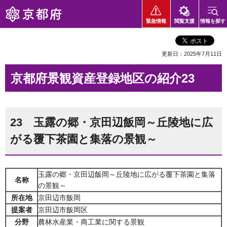
京都府
緊急情報
閲覧支援
情報を探す
更新日：2025年7月11日
京都府景観資産登録地区の紹介23
23 玉露の郷・京田辺飯岡～丘陵地に広
がる覆下茶園と集落の景観～
玉露の郷・京田辺飯岡～丘陵地に広がる覆下茶園と集落
名称
の景観～
所在地
京田辺市飯岡
提案者
京田辺市飯岡区
分野
農林水産業・商工業に関する景観