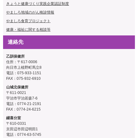
きょうと健康づくり実践企業認証制度
やましろ地域のがん検診情報
やましろ食育プロジェクト
健康・福祉に関する相談等
連絡先
乙訓保健所
住所：〒617-0006
向日市上植野町馬立8
電話：075-933-1151
FAX：075-932-6910
山城北保健所
〒611-0021
宇治市宇治若森7-6
電話：0774-21-2191
FAX：0774-24-6215
綴喜分室
〒610-0331
京田辺市田辺明田1
電話：0774-63-5745