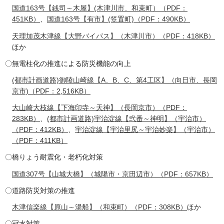
国道163号【銭司～木屋】(木津川市、和束町）（PDF：
451KB）
、
国道163号【有市】(笠置町)（PDF：490KB）
天理加茂木津線【大野バイパス】（木津川市）（PDF：418KB）
ほか
〇無電柱化の推進による防災機能の向上
(都市計画道路)御陵山崎線【A、B、C、第4工区】（向日市、長岡
京市)（PDF：2,516KB）
大山崎大枝線【下海印寺～天神】（長岡京市）（PDF：
283KB）
、
(都市計画道路)宇治淀線【弐番～神明】（宇治市）
（PDF：412KB）
、
宇治淀線【宇治里尻～宇治妙楽】（宇治市）
（PDF：411KB）
〇橋りょう耐震化・老朽化対策
国道307号【山城大橋】（城陽市・京田辺市）（PDF：657KB）
〇道路防災対策の推進
木津信楽線【原山～湯船】（和束町）（PDF：308KB）
ほか
〇冠水対策