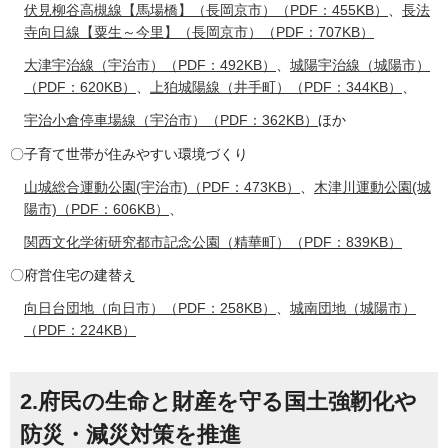
伏見柳谷高槻線【馬場橋】（長岡京市）（PDF：455KB）
、
長法
寺向日線【粟生～今里】（長岡京市）（PDF：707KB）
大津宇治線（宇治市）（PDF：492KB）
、
城陽宇治線（城陽市）
（PDF：620KB）
、
上狛城陽線（井手町）（PDF：344KB）
、
宇治小倉停車場線（宇治市）（PDF：362KB）
ほか
〇子育て世帯が住みやすい環境づくり
山城総合運動公園(宇治市)（PDF：473KB）
、
木津川運動公園(城
陽市)（PDF：606KB）
、
関西文化学術研究都市記念公園（精華町）（PDF：839KB）
〇府営住宅の建替え
向日台団地（向日市）（PDF：258KB）
、
城南団地（城陽市）
（PDF：224KB）
2.府民の生命と財産を守る国土強靭化や
防災・減災対策を推進