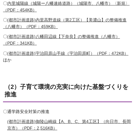
〇
内里城陽線（城陽ー八幡連絡道路）（城陽市、八幡市）〈新規〉
（PDF：454KB）
〇
(都市計画道路)内里高野道線（第2工区）【美濃山】の整備推進
（八幡市）（PDF：459KB）
〇
(都市計画道路)八幡田辺線【下奈良】の整備推進（八幡市）
（PDF：341KB）
〇
(都市計画道路)宇治田原山手線（宇治田原町）（PDF：472KB）
ほか
（2）子育て環境の充実に向けた基盤づくりを
推進
〇通学路安全対策の推進
(都市計画道路)御陵山崎線【A、B、C、第4工区】（向日市、長岡
京市）（PDF：2,516KB）