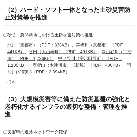
（2）ハード・ソフト一体となった土砂災害防
止対策等を推進
〇砂防・急傾斜地における土砂災害対策の推進
北川（京都市）（PDF：336KB）
、
善峰川（京都市）（PDF：
441KB）
、
谷田（大山崎町）（PDF：491KB）
、
炭山谷川（宇治
市）（PDF：1,726KB）
、
中ノ谷川（宇治田原町）（PDF：
1,135KB）
、
鹿背山（木津川市）〈新規〉（PDF：406KB）
、
門
前川(和束町)（PDF：2,394KB）
ほか
（3）大規模災害等に備えた防災基盤の強化と
老朽化するインフラの適切な整備・管理を推
進
〇災害時の道路ネットワーク確保