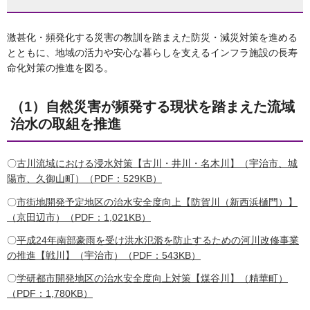
激甚化・頻発化する災害の教訓を踏まえた防災・減災対策を進める
とともに、地域の活力や安心な暮らしを支えるインフラ施設の長寿
命化対策の推進を図る。
（1）自然災害が頻発する現状を踏まえた流域
治水の取組を推進
〇
古川流域における浸水対策【古川・井川・名木川】（宇治市、城
陽市、久御山町）（PDF：529KB）
〇
市街地開発予定地区の治水安全度向上【防賀川（新西浜樋門）】
（京田辺市）（PDF：1,021KB）
〇
平成24年南部豪雨を受け洪水氾濫を防止するための河川改修事業
の推進【戦川】（宇治市）（PDF：543KB）
〇
学研都市開発地区の治水安全度向上対策【煤谷川】（精華町）
（PDF：1,780KB）