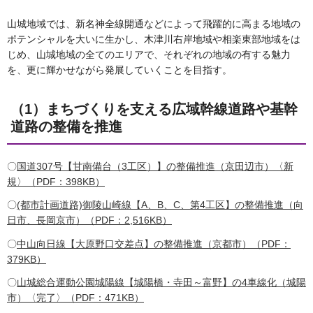
山城地域では、新名神全線開通などによって飛躍的に高まる地域の
ポテンシャルを大いに生かし、木津川右岸地域や相楽東部地域をは
じめ、山城地域の全てのエリアで、それぞれの地域の有する魅力
を、更に輝かせながら発展していくことを目指す。
（1）まちづくりを支える広域幹線道路や基幹
道路の整備を推進
〇
国道307号【甘南備台（3工区）】の整備推進（京田辺市）〈新
規〉（PDF：398KB）
〇
(都市計画道路)御陵山崎線【A、B、C、第4工区】の整備推進（向
日市、長岡京市）（PDF：2,516KB）
〇
中山向日線【大原野口交差点】の整備推進（京都市）（PDF：
379KB）
〇
山城総合運動公園城陽線【城陽橋・寺田～富野】の4車線化（城陽
市）〈完了〉（PDF：471KB）