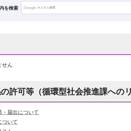
内を検索
ません
係の許可等（循環型社会推進課への
請・届出について
について