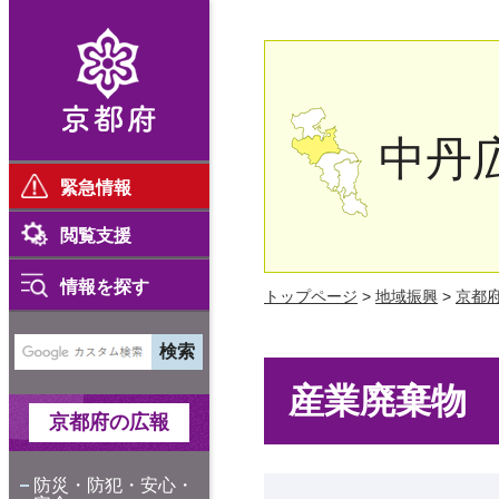
京都府
中丹
緊急情報
閲覧支援
情報を探す
トップページ
>
地域振興
>
京都
産業廃棄物
京都府の広報
防災・防犯・安心・