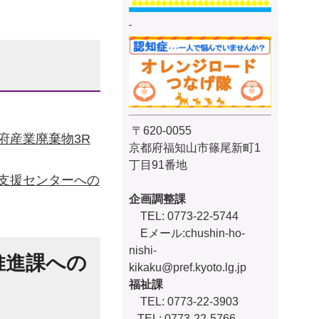
〒620-0055
府産業廃棄物3R
京都府福知山市篠尾新町1
丁目91番地
支援センターへの
企画調整課
TEL: 0773-22-5744
Eメール:
chushin-ho-
nishi-
推進課への
kikaku@pref.kyoto.lg.jp
福祉課
TEL: 0773-22-3903
TEL: 0773-22-5766