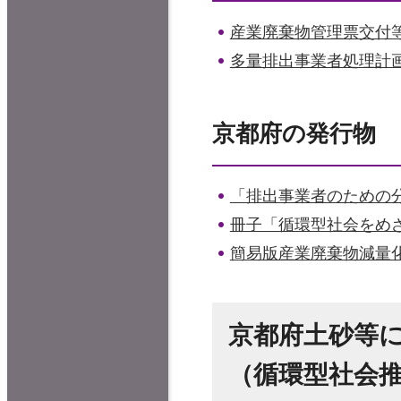
産業廃棄物管理票交付
多量排出事業者処理計
京都府の発行物
「排出事業者のための
冊子「循環型社会をめ
簡易版産業廃棄物減量
京都府土砂等
（循環型社会