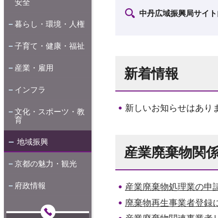
安全
中丹広域振興局サイト
暮らし・環境・人権
子育て・健康・福祉
産業・雇用
新着情報
インフラ
新しいお知らせはあり
文化・スポーツ・教
育
地域振興
産業廃棄物関
京都の魅力・観光
府政情報
産業廃棄物処理業の申
廃棄物再生事業者登録