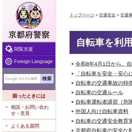
京都府警察
トップページ
>
交通安全
>
交通
自転車を利
閲覧支援
Foreign Language
令和8年4月1日から、自
「自転車を安全・安心に
自転車の交通事故の特徴（
自転車の交通ルール
困ったときには
自転車運転者講習（危険
相談・お問い合わ
外国人向け自転車資料
せ・意見
自転車の交通安全教育
よくある質問
京都府自転車の安全な