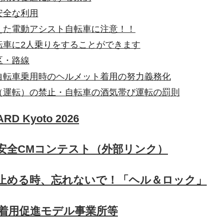
安全な利用
えた電動アシスト自転車に注意！！
転車に2人乗りをすることができます
区・路線
自転車乗用時のヘルメット着用の努力義務化
（運転）の禁止・自転車の酒気帯び運転の罰則
RD Kyoto 2026
通安全CMコンテスト（外部リンク）
止める時、忘れないで！「ヘル＆ロック」
着用促進モデル事業所等