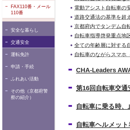
FAX110番・メール
電動アシスト自転車の
110番
道路交通法の基準を超
京都府内でタンデム自
安全な暮らし
自転車指導啓発重点地
交通安全
全ての年齢層に対する
自転車のながらスマホ
運転免許
申請・手続
CHA-Leaders AWA
ふれあい活動
第16回自転車交
その他（京都府警
察の紹介）
自転車に乗る時、
自転車ヘルメット