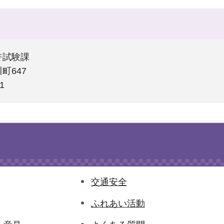
許試験課
町647
1
交通安全
ふれあい活動