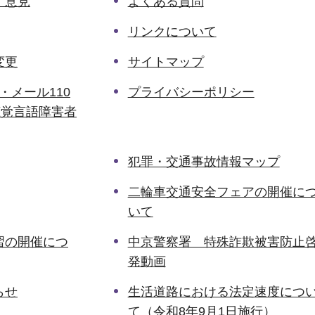
・意見
よくある質問
リンクについて
変更
サイトマップ
・メール110
プライバシーポリシー
聴覚言語障害者
犯罪・交通事故情報マップ
二輪車交通安全フェアの開催に
いて
習の開催につ
中京警察署 特殊詐欺被害防止
発動画
らせ
生活道路における法定速度につ
て（令和8年9月1日施行）