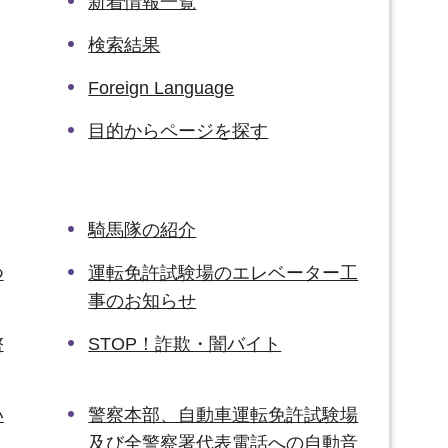
新着情報一覧
検索結果
Foreign Language
目的からページを探す
騎馬隊の紹介
つ
運転免許試験場のエレベーター工
事のお知らせ
啓
STOP！詐欺・闇バイト
い
警察本部、自動車運転免許試験場
及び全警察署代表電話への自動音