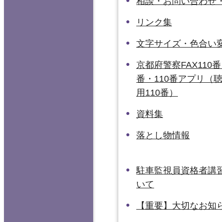
相談・お問い合わせ
リンク集
文字サイズ・色合い
京都府警察FAX110番
番・110番アプリ（
用110番）
資料集
落とし物情報
駐車監視員資格者講
いて
【重要】大切なお知