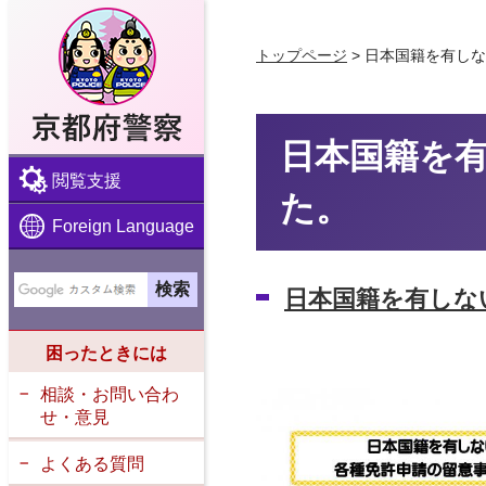
京都府警察
トップページ
> 日本国籍を有し
日本国籍を
閲覧支援
た。
Foreign Language
日本国籍を有しない
困ったときには
相談・お問い合わ
せ・意見
よくある質問