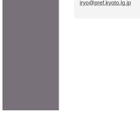
iryo@pref.kyoto.lg.jp