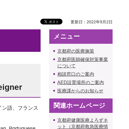
更新日：2022年9月2日
メニュー
京都府の医療施策
京都府医師確保対策事業
について
相談窓口のご案内
AED設置場所のご案内
eigner
医療課からのお知らせ
関連ホームページ
イン語、フランス
京都府健康医療よろずネ
ット（京都府救急医療情
ean, Portuguese,