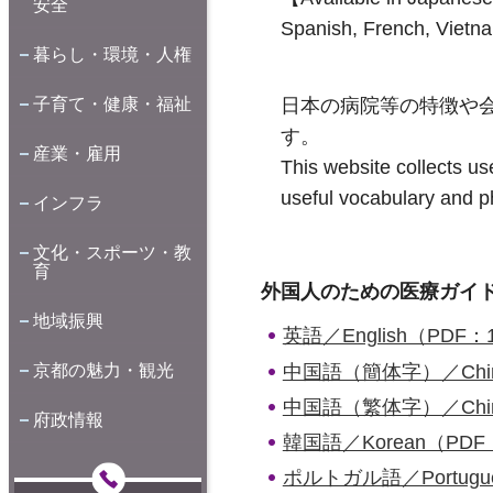
安全
Spanish, French, Vietn
暮らし・環境・人権
子育て・健康・福祉
日本の病院等の特徴や
す。
産業・雇用
This website collects us
useful vocabulary and p
インフラ
文化・スポーツ・教
育
外国人のための医療ガイドブック Kyo
地域振興
英語／English（PDF：1
中国語（簡体字）／Chinese
京都の魅力・観光
中国語（繁体字）／Chinese 
府政情報
韓国語／Korean（PDF：
ポルトガル語／Portugue