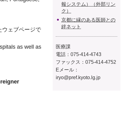
報システム）（外部リン
ク）
京都に縁のある医師との
絆ネット
たウェブページで
spitals as well as
医療課
電話：075-414-4743
ファックス：075-414-4752
Eメール：
iryo@pref.kyoto.lg.jp
eigner