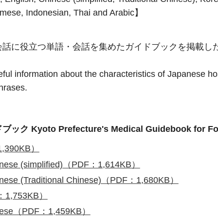
amese, Indonesian, Thai and Arabic】
会話に役立つ単語・会話を集めたガイドブックを掲載し
eful information about the characteristics of Japanese ho
hrases.
to Prefecture's Medical Guidebook for For
,390KB）
 (simplified)（PDF：1,614KB）
(Traditional Chinese)（PDF：1,680KB）
1,753KB）
se（PDF：1,459KB）