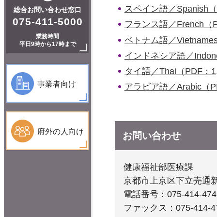
スペイン語／Spanish（
総合お問い合わせ窓口
075-411-5000
フランス語／French（P
業務時間
ベトナム語／Vietnames
平日9時から17時まで
インドネシア語／Indones
タイ語／Thai（PDF：1,
事業者向け
アラビア語／Arabic（PD
府外の人向け
お問い合わせ
健康福祉部医療課
京都市上京区下立売通
電話番号：075-414-474
ファックス：075-414-4