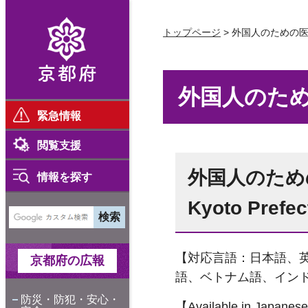
京都府
トップページ
> 外国人のための
外国人のた
緊急情報
閲覧支援
外国人のため
情報を探す
Kyoto Prefec
【対応言語：日本語、
京都府の広報
語、ベトナム語、イン
防災・防犯・安心・
【Available in Japanese,