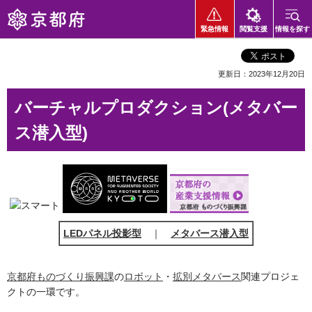
京都府
緊急情報
閲覧支援
情報を探す
更新日：2023年12月20日
バーチャルプロダクション(メタバー
ス潜入型)
LEDパネル投影型
｜
メタバース潜入型
京都府ものづくり振興課
の
ロボット
・
拡別メタバース
関連プロジェ
クトの一環です。