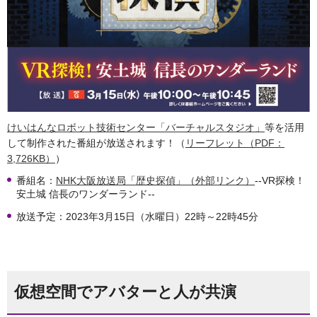
けいはんなロボット技術センター「バーチャルスタジオ」
等を活用
して制作された番組が放送されます！（
リーフレット（PDF：
3,726KB）
）
番組名：
NHK大阪放送局「歴史探偵」（外部リンク）
--VR探検！
安土城 信長のワンダーランド--
放送予定：2023年3月15日（水曜日）22時～22時45分
仮想空間でアバターと人が共演