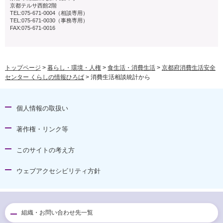
京都テルサ西館2階
TEL:075-671-0004（相談専用）
TEL:075-671-0030（事務専用）
FAX:075-671-0016
トップページ
>
暮らし・環境・人権
>
食生活・消費生活
>
京都府消費生活安全
センター くらしの情報ひろば
> 消費生活相談統計から
個人情報の取扱い
著作権・リンク等
このサイトの考え方
ウェブアクセシビリティ方針
組織・お問い合わせ先一覧