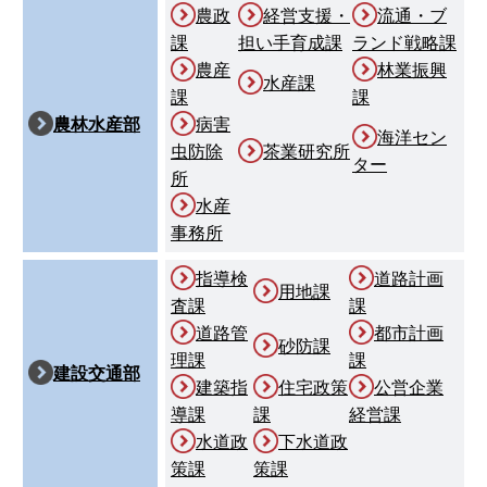
農政
経営支援・
流通・ブ
課
担い手育成課
ランド戦略課
農産
林業振興
水産課
課
課
農林水産部
病害
海洋セン
虫防除
茶業研究所
ター
所
水産
事務所
指導検
道路計画
用地課
査課
課
道路管
都市計画
砂防課
理課
課
建設交通部
建築指
住宅政策
公営企業
導課
課
経営課
水道政
下水道政
策課
策課