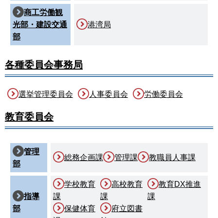
商工労働観
光部・建設交通
港湾局
部
各種委員会事務局
選挙管理委員会
人事委員会
労働委員会
教育委員会
管理
総務企画課
管理課
教職員人事課
部
学校教育
高校教育
教育DX推進
指導
課
課
課
部
保健体育
府立図書