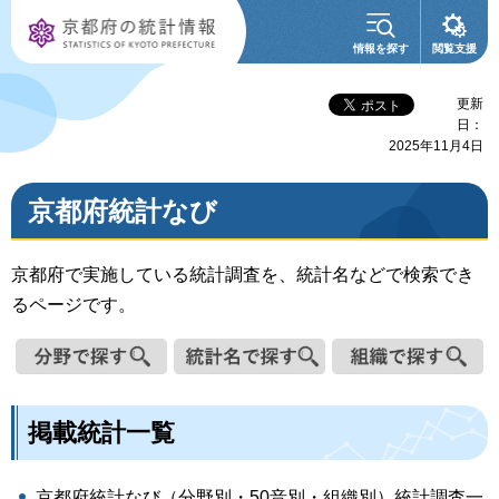
京都府の統計情
情報を探す
閲覧支援
報
更新
日：
2025年11月4日
京都府統計なび
京都府で実施している統計調査を、統計名などで検索でき
るページです。
掲載統計一覧
京都府統計なび（分野別・50音別・組織別）統計調査一