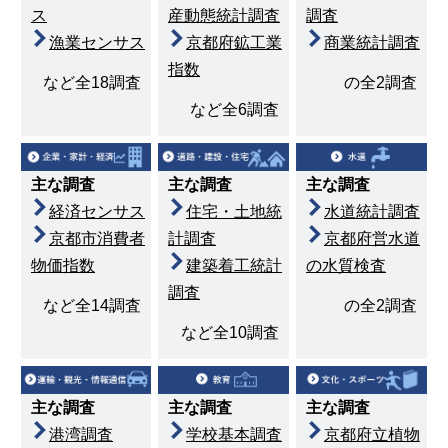
ス
産動態統計調査
調査
漁業センサス
京都府鉱工業
商業統計調査
指数
など全18調査
の全2調査
など全6調査
主な調査
主な調査
主な調査
経済センサス
水道統計調査
住宅・土地統
京都市消費者
京都府営水道
計調査
物価指数
の水質検査
建築着工統計
調査
など全14調査
の全2調査
など全10調査
主な調査
主な調査
主な調査
港湾調査
学校基本調査
京都府立植物