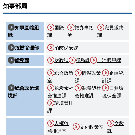
知事部局
知事直轄組
国際
旅券事務
職員総務
織
課
所
課
危機管理部
消防保安課
総務部
財政課
税務課
自治振興課
総合政策
情報政策
企画統
室
課
計課
総合政策環
脱炭素社
循環型社
自然環
境部
会推進課
会推進課
境保全課
環境管理
課
人権啓
文教
文化政策室
発推進室
課