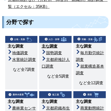
覧（エクセル：35KB）
分野で探す
主な調査
主な調査
主な調査
地価調査
毎月勤労統計
国勢調査
水害統計調査
調査
京都府推計人
就業構造基本
口調査
など全7調査
調査
など全5調査
など全12調査
主な調査
主な調査
主な調査
農林業センサ
京都府織布生
商業動態統計