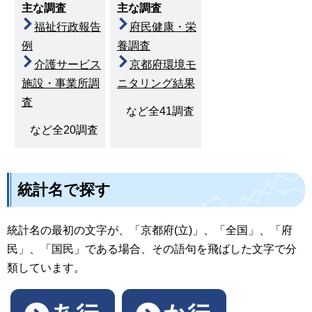
主な調査
主な調査
福祉行政報告
府民健康・栄
例
養調査
介護サービス
京都府環境モ
施設・事業所調
ニタリング結果
査
など全41調査
など全20調査
統計名で探す
統計名の最初の文字が、「京都府(立)」、「全国」、「府
民」、「国民」である場合、その語句を飛ばした文字で分
類しています。