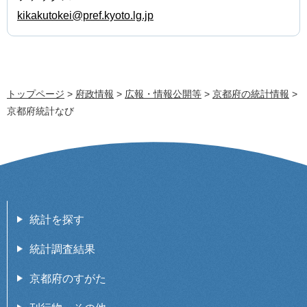
kikakutokei@pref.kyoto.lg.jp
トップページ
>
府政情報
>
広報・情報公開等
>
京都府の統計情報
>
京都府統計なび
統計を探す
統計調査結果
京都府のすがた