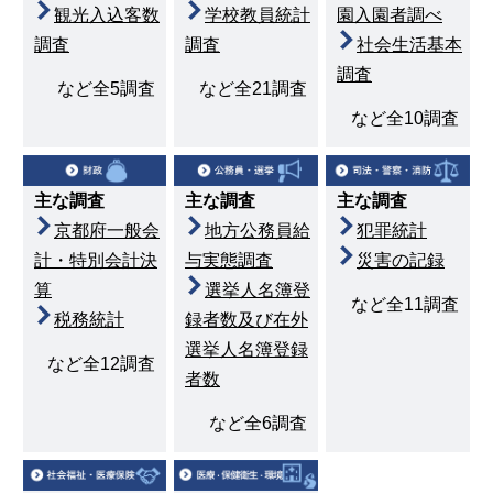
観光入込客数
学校教員統計
園入園者調べ
調査
調査
社会生活基本
調査
など全5調査
など全21調査
など全10調査
主な調査
主な調査
主な調査
京都府一般会
地方公務員給
犯罪統計
計・特別会計決
与実態調査
災害の記録
算
選挙人名簿登
など全11調査
税務統計
録者数及び在外
選挙人名簿登録
など全12調査
者数
など全6調査