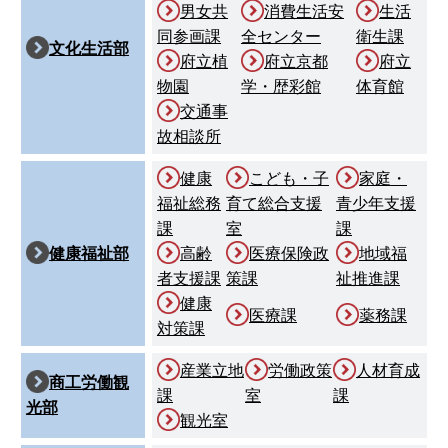
男女共
消費生活安
生活
同参画課
全センター
衛生課
文化生活部
府立植
府立京都
府立
物園
学・歴彩館
体育館
交通事
故相談所
健康
こども・子
家庭・
福祉総務
育て総合支援
青少年支援
課
室
課
健康福祉部
高齢
医療保険政
地域福
者支援課
策課
祉推進課
健康
医療課
薬務課
対策課
産業立地
労働政策
人材育成
商工労働観
課
室
課
光部
観光室