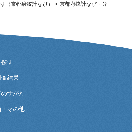
探す（京都府統計なび）
>
京都府統計なび・分
を探す
調査結果
府のすがた
物・その他