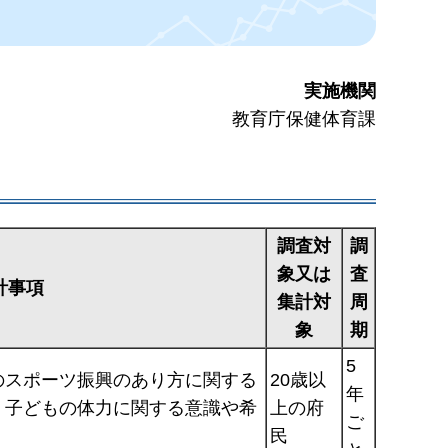
実施機関
教育庁保健体育課
調査対
調
象又は
査
計事項
集計対
周
象
期
5
のスポーツ振興のあり方に関する
20歳以
年
、子どもの体力に関する意識や希
上の府
ご
民