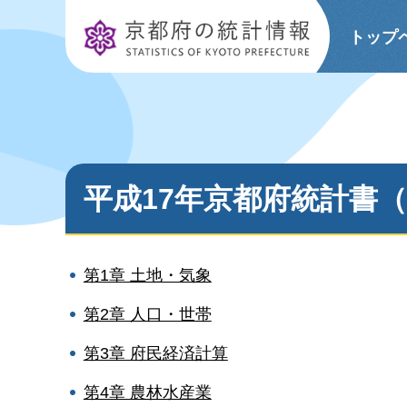
京都府の統計情報
トップ
平成17年京都府統計書（
第1章 土地・気象
第2章 人口・世帯
第3章 府民経済計算
第4章 農林水産業