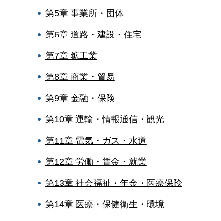
第5章 事業所・団体
第6章 道路・建設・住宅
第7章 鉱工業
第8章 商業・貿易
第9章 金融・保険
第10章 運輸・情報通信・観光
第11章 電気・ガス・水道
第12章 労働・賃金・就業
第13章 社会福祉・年金・医療保険
第14章 医療・保健衛生・環境