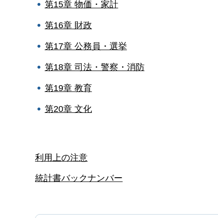
第15章 物価・家計
第16章 財政
第17章 公務員・選挙
第18章 司法・警察・消防
第19章 教育
第20章 文化
利用上の注意
統計書バックナンバー