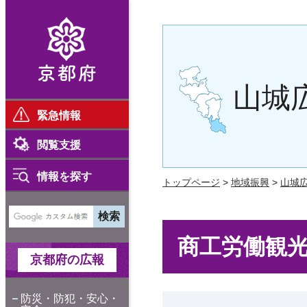
京都府
山城
緊急情報
閲覧支援
情報を探す
トップページ
>
地域振興
>
山城
商工労働観
京都府の広報
防災・防犯・安心・