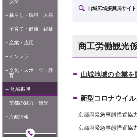
安全
山城広域振興局サイト
暮らし・環境・人権
子育て・健康・福祉
産業・雇用
商工労働観光
インフラ
文化・スポーツ・教
山城地域の企業を
育
地域振興
新型コロナウイル
京都の魅力・観光
京都府緊急事態措置協
府政情報
京都府緊急事態措置協