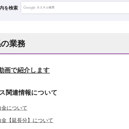
内を検索
係の業務
動画で紹介します
ス関連情報について
力金について
力金【延長分】について