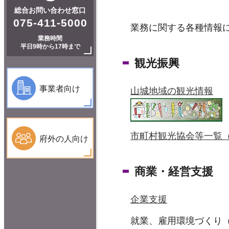
総合お問い合わせ窓口
075-411-5000
業務に関する各種情報
業務時間
平日9時から17時まで
観光振興
事業者向け
山城地域の観光情報
市町村観光協会等一覧（令
府外の人向け
商業・経営支援
企業支援
就業、雇用環境づくり