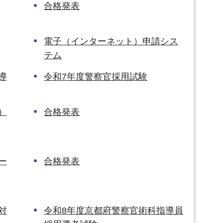
合格発表
電子（インターネット）申請シス
テム
導
令和7年度警察官採用試験
）
合格発表
ー
合格発表
対
令和8年度京都府警察官術科指導員