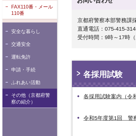
お問い合わせ
FAX110番・メール
110番
京都府警察本部警務課
直通電話：075-415-314
安全な暮らし
受付時間：9時～17時
交通安全
運転免許
申請・手続
各採用試験
ふれあい活動
その他（京都府警
各採用試験案内（令
察の紹介）
令和5年度第1回 警