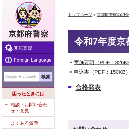
京都府警察
トップページ
>
京都府警察の紹介
令和7年度京
閲覧支援
Foreign Language
実施要項（PDF：826K
申込書（PDF：150KB
合格発表
困ったときには
相談・お問い合わ
せ・意見
よくある質問