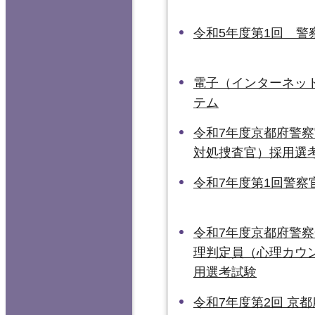
令和5年度第1回 警
電子（インターネッ
テム
令和7年度京都府警
対処捜査官）採用選
令和7年度第1回警察
令和7年度京都府警
理判定員（心理カウ
用選考試験
令和7年度第2回 京