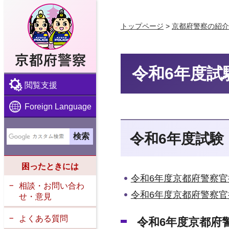
京都府警察
トップページ
>
京都府警察の紹介
令和6年度試
閲覧支援
Foreign Language
令和6年度試験
困ったときには
令和6年度京都府警察
相談・お問い合わ
令和6年度京都府警察官
せ・意見
よくある質問
令和6年度京都府