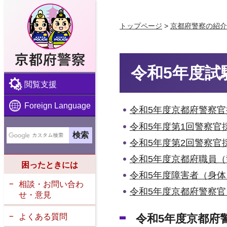
京都府警察
トップページ
>
京都府警察の紹介
令和5年度試
閲覧支援
Foreign Language
令和5年度京都府警察
令和5年度第1回警察官
令和5年度第2回警察官
令和5年度京都府職員
困ったときには
令和5年度障害者（身
相談・お問い合わ
令和5年度京都府警察官
せ・意見
よくある質問
令和5年度京都府