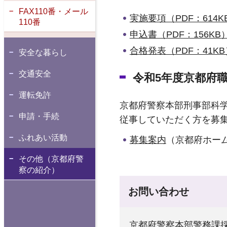
FAX110番・メール
実施要項（PDF：614K
110番
申込書（PDF：156KB
合格発表（PDF：41KB
安全な暮らし
交通安全
令和5年度京都府
運転免許
京都府警察本部刑事部科
申請・手続
従事していただく方を募
ふれあい活動
募集案内
（京都府ホー
その他（京都府警
察の紹介）
お問い合わせ
京都府警察本部警務課