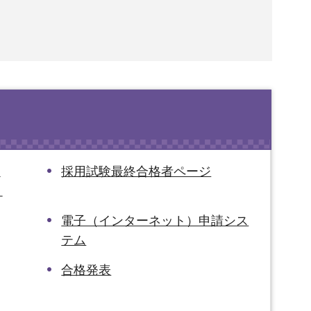
察
採用試験最終合格者ページ
）
電子（インターネット）申請シス
テム
合格発表