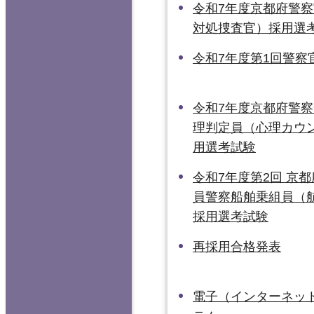
令和7年度京都府警
対処捜査官）採用選
令和7年度第1回警察
令和7年度京都府警
理判定員（心理カウ
用選考試験
令和7年度第2回 京
員警察船舶乗組員（
採用選考試験
再採用合格発表
電子（インターネッ