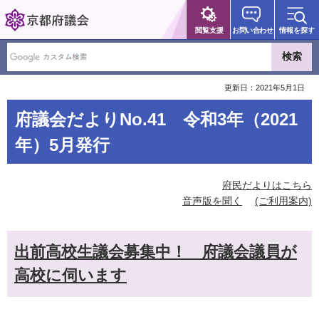
京都府議会
閲覧支援
お問い合わせ
情報を探す
更新日：2021年5月1日
府議会だよりNo.41 令和3年（2021
年）5月発行
府民だよりはこちら
音声版を聞く
(ご利用案内)
出前高校生議会募集中！ 府議会議員が
高校に伺います