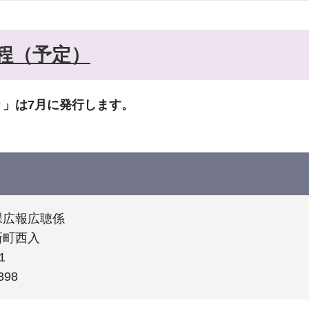
程（予定）
」は7月に発行します。
課広報広聴係
新町西入
1
398