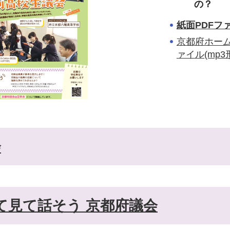
の？
紙面PDFファ
京都府ホー
ァイル(mp
会
て見て話そう 京都府議会