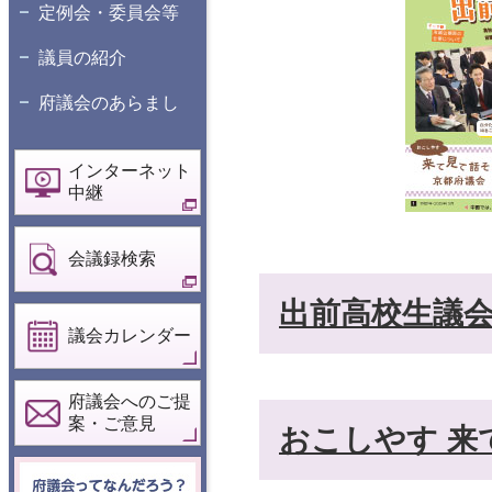
定例会・委員会等
議員の紹介
府議会のあらまし
インターネット
中継
会議録検索
出前高校生議
議会カレンダー
府議会へのご提
案・ご意見
おこしやす 来
府議会ってなん
だろう？こども