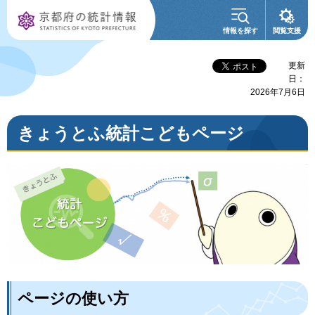
京都府の統計情
情報を探す
閲覧支援
報
更新
日：
2026年7月6日
きょうとふ統計こどもページ
ページの使い方