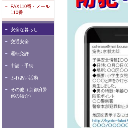
FAX110番・メール
110番
安全な暮らし
交通安全
運転免許
申請・手続
ふれあい活動
その他（京都府警
察の紹介）