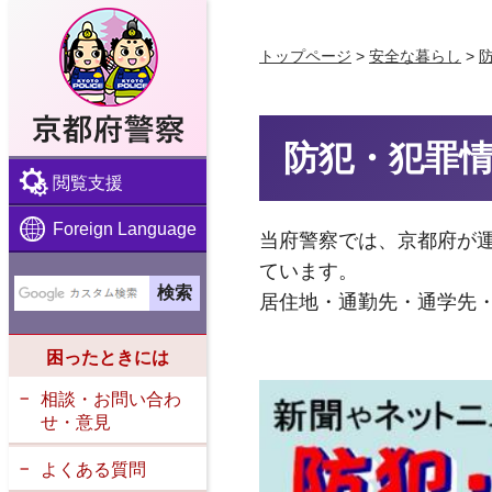
京都府警察
トップページ
>
安全な暮らし
>
防犯・犯罪
閲覧支援
Foreign Language
当府警察では、京都府が
ています。
居住地・通勤先・通学先
困ったときには
相談・お問い合わ
せ・意見
よくある質問