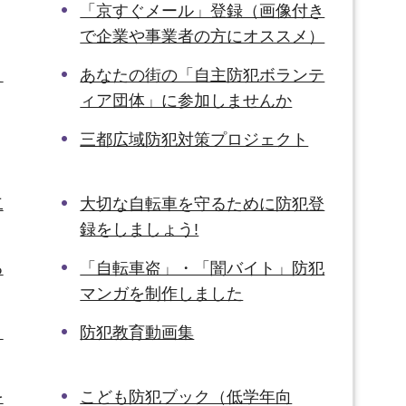
「京すぐメール」登録（画像付き
で企業や事業者の方にオススメ）
ま
あなたの街の「自主防犯ボランテ
ィア団体」に参加しませんか
三都広域防犯対策プロジェクト
二
大切な自転車を守るために防犯登
録をしましょう!
る
「自転車盗」・「闇バイト」防犯
マンガを制作しました
、
防犯教育動画集
を
こども防犯ブック（低学年向