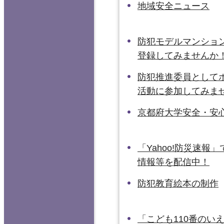
地域安全ニュース
防犯モデルマンショ
登録してみませんか
防犯推進委員として
活動に参加してみま
京都府大学安全・安
「Yahoo!防災速報
情報等を配信中！
防犯教育絵本の制作
「こども110番のい