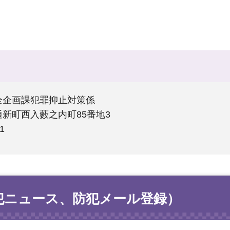
全企画課犯罪抑止対策係
新町西入藪之内町85番地3
1
犯ニュース、防犯メール登録）