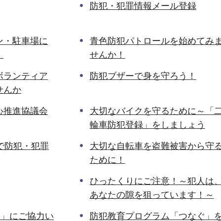
防犯・犯罪情報メール登録
ン・駐車場に
青色防犯パトロールを始めてみ
！
せんか！
ボランティア
防犯ブザーで身を守ろう！
せんか
心推進協議会
大切なバイクを守るために～「
輪車防犯登録」をしましょう
」で防犯・犯罪
大切な自転車を盗難被害から守
ために！
ひったくりにご注意！～犯人は
あなたの隙を狙っています！～
え」にご協力い
防犯教育プログラム「つなぐ」