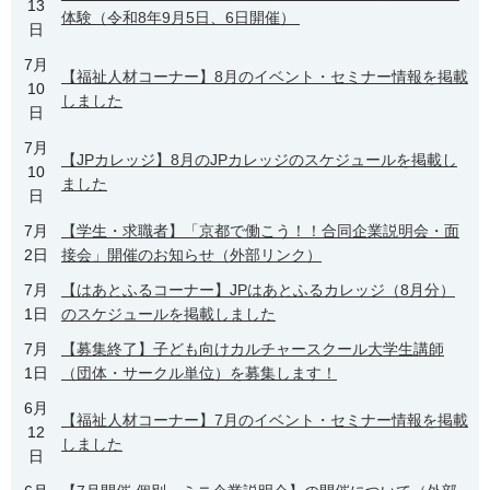
13
体験（令和8年9月5日、6日開催）
日
7月
【福祉人材コーナー】8月のイベント・セミナー情報を掲載
10
しました
日
7月
【JPカレッジ】8月のJPカレッジのスケジュールを掲載し
10
ました
日
7月
【学生・求職者】「京都で働こう！！合同企業説明会・面
2日
接会」開催のお知らせ（外部リンク）
7月
【はあとふるコーナー】JPはあとふるカレッジ（8月分）
1日
のスケジュールを掲載しました
7月
【募集終了】子ども向けカルチャースクール大学生講師
1日
（団体・サークル単位）を募集します！
6月
【福祉人材コーナー】7月のイベント・セミナー情報を掲載
12
しました
日