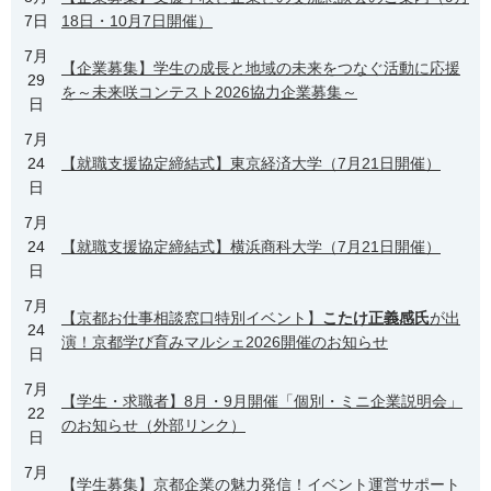
7日
18日・10月7日開催）
7月
【企業募集】学生の成長と地域の未来をつなぐ活動に応援
29
を～未来咲コンテスト2026協力企業募集～
日
7月
24
【就職支援協定締結式】東京経済大学（7月21日開催）
日
7月
24
【就職支援協定締結式】横浜商科大学（7月21日開催）
日
7月
【京都お仕事相談窓口特別イベント】
こたけ正義感氏
が出
24
演！京都学び育みマルシェ2026開催のお知らせ
日
7月
【学生・求職者】8月・9月開催「個別・ミニ企業説明会」
22
のお知らせ（外部リンク）
日
7月
【学生募集】京都企業の魅力発信！イベント運営サポート