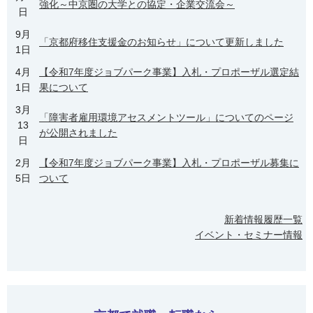
強化～中京圏の大学との協定・企業交流会～
日
9月
「京都府移住支援金のお知らせ」について更新しました
1日
4月
【令和7年度ジョブパーク事業】入札・プロポーザル選定結
1日
果について
3月
「障害者雇用環境アセスメントツール」についてのページ
13
が公開されました
日
2月
【令和7年度ジョブパーク事業】入札・プロポーザル募集に
5日
ついて
新着情報履歴一覧
イベント・セミナー情報