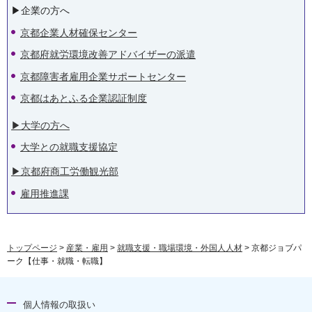
▶︎企業の方へ
京都企業人材確保センター
京都府就労環境改善アドバイザーの派遣
京都障害者雇用企業サポートセンター
京都はあとふる企業認証制度
▶︎大学の方へ
大学との就職支援協定
▶︎京都府商工労働観光部
雇用推進課
トップページ
>
産業・雇用
>
就職支援・職場環境・外国人人材
> 京都ジョブパ
ーク【仕事・就職・転職】
個人情報の取扱い