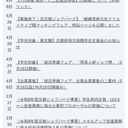
6月
【7月開催 個別・ミニ企業説明会】の開催について（外部
8日
リンク）
5月
【募集終了｜北京都ジョブパーク】「嵯峨美術大生クリエ
26
イティブ職マッチングフェア」特設ページを公開しました
日
4月
【学生対象：東京圏】京都府地方就職学生支援金のお知ら
28
せ
日
4月
【学生対象】「就活準備フェア」「理系人材ジョブ博」（5
23
月16日開催）
日
4月
【企業募集】「就活準備フェア」出展企業募集のご案内（5
6日
月16日及び6月20日開催分）
2月
［令和8年度京都ジョブパーク事業］学生府内定着・UIJタ
17
ーン促進業務に係る公募型プロポーザルの実施について
日
2月
［令和8年度京都ジョブパーク事業］スキルアップ支援業務
10
に係る総合評価競争入札の実施について