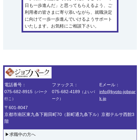
日も一歩進んだ」と思ってもらえるよう、ご
利用者の皆さまに寄り添いながら、就職決定
に向けて一歩一歩進んでいけるようサポート
いたします。お気軽にご相談下さい。
電話番号：
ファックス：
Eメール：
075-682-8915
075-682-4189
info@kyoto-jobpar
（パーク
（よいパ
k.jp
行こ）
ーク）
〒601-8047
京都市南区東九条下殿田町70（新町通九条下ル）京都テルサ西館3
階
▶︎求職中の方へ