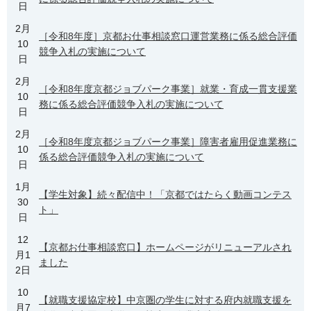
日
2月
［令和8年度］京都お仕事相談窓口運営業務に係る総合評価
10
競争入札の実施について
日
2月
［令和8年度京都ジョブパーク事業］就業・育成一貫支援業
10
務に係る総合評価競争入札の実施について
日
2月
［令和8年度京都ジョブパーク事業］障害者雇用促進業務に
10
係る総合評価競争入札の実施について
日
1月
【学生対象】続々配信中！「京都ではたらく動画コンテス
30
ト」
日
12
【京都お仕事相談窓口】ホームページがリニューアルされ
月1
ました
2日
10
【就職支援協定校】中京圏の学生に対する府内就職支援を
月7