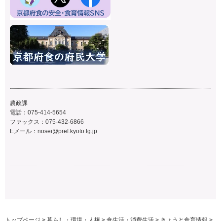
農政課
電話：075-414-5654
ファックス：075-432-6866
Eメール：
nosei@pref.kyoto.lg.jp
トップページ
>
暮らし・環境・人権
>
食生活・消費生活
>
きょうと食育情報
>