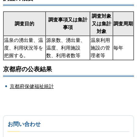
調査対象
調査事項又は集計
調査目的
又は集計
調査周期
事項
対象
温泉の湧出量、温
源泉数、湧出量、
温泉利用
度、利用状況等を
温度、利用施設
施設の管
毎年
把握する。
数、利用者数等
理者等
京都府の公表結果
京都府保健福祉統計
お問い合わせ