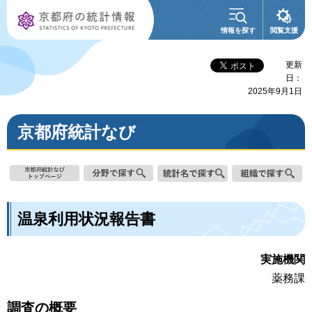
京都府の統計情
情報を探す
閲覧支援
報
更新
日：
2025年9月1日
京都府統計なび
温泉利用状況報告書
実施機関
薬務課
調査の概要