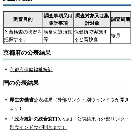
調査事項又は
調査対象又は集
調査目的
調査周期
集計事項
計対象
と畜検査の状況を
病畜切迫頭数
保健所で実施す
毎月
把握する。
等
ると畜検査
京都府の公表結果
京都府保健福祉統計
国の公表結果
厚生労働省
公表結果（外部リンク・別ウインドウが開き
ます）
「
政府統計の総合窓口
(e-stat)」公表結果（外部リンク・
別ウインドウが開きます）