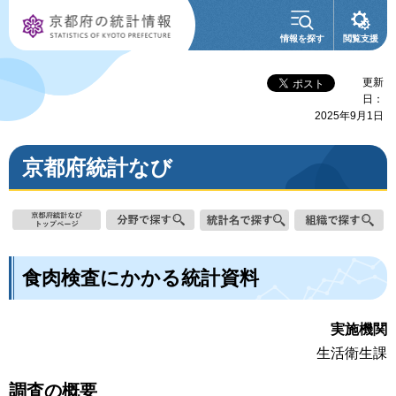
京都府の統計情
情報を探す
閲覧支援
報
更新
日：
2025年9月1日
京都府統計なび
食肉検査にかかる統計資料
実施機関
生活衛生課
調査の概要