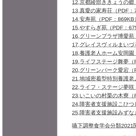
12,京都綾部ききょうの郷（
13,真愛の家寿荘（PDF：7
14,安寿苑（PDF：869KB
15,やすらぎ苑（PDF：67
16,グリーンプラザ博愛苑（
17,グレイスヴィルまいづる
18,養護老人ホーム安岡園（
19,ライフステージ舞夢（P
20,グリーンパーク愛宕（P
21,地域密着型特別養護老
22,ライフ・ステージ夢咲（
23,いこいの村栗の木寮（P
24,障害者支援施設こひつ
25,障害者支援施設みずなぎ
嚥下調整食学会分類2021関