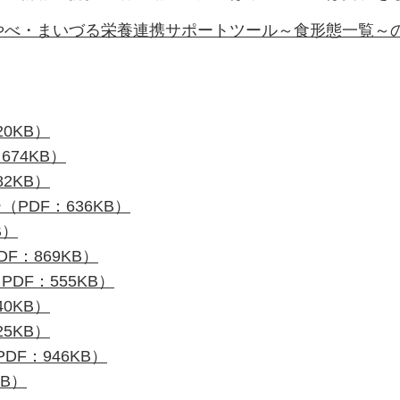
やべ・まいづる栄養連携サポートツール～食形態一覧～の
0KB）
674KB）
2KB）
PDF：636KB）
B）
F：869KB）
DF：555KB）
0KB）
5KB）
DF：946KB）
KB）