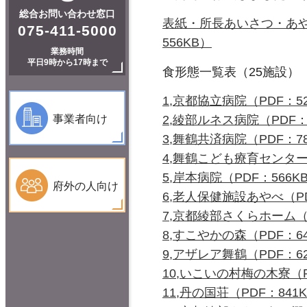
総合お問い合わせ窓口
表紙・所長あいさつ・あ
075-411-5000
556KB）
業務時間
平日9時から17時まで
食形態一覧表（25施設）
1,京都協立病院（PDF：52
事業者向け
2,綾部ルネス病院（PDF：
3,舞鶴共済病院（PDF：78
4,舞鶴こども療育センター（
5,岸本病院（PDF：566K
府外の人向け
6,老人保健施設あやべ（PD
7,京都綾部さくらホーム（P
8,すこやかの森（PDF：64
9,アザレア舞鶴（PDF：62
10,いこいの村梅の木寮（P
11,丹の国荘（PDF：841