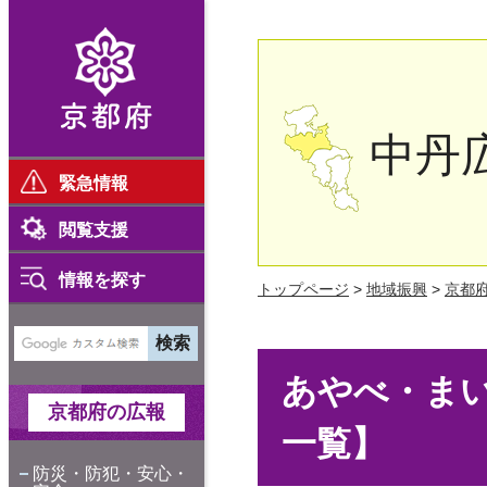
京都府
中丹
緊急情報
閲覧支援
情報を探す
トップページ
>
地域振興
>
京都
あやべ・ま
京都府の広報
一覧】
防災・防犯・安心・