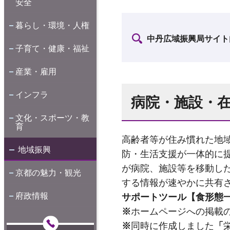
安全
暮らし・環境・人権
中丹広域振興局サイト
子育て・健康・福祉
産業・雇用
インフラ
病院・施設・
文化・スポーツ・教
育
高齢者等が住み慣れた地
地域振興
防・生活支援が一体的に
が病院、施設等を移動し
京都の魅力・観光
する情報が速やかに共有
府政情報
サポートツール【食形態
※
ホームページへの掲載
※
同時に作成しました
「