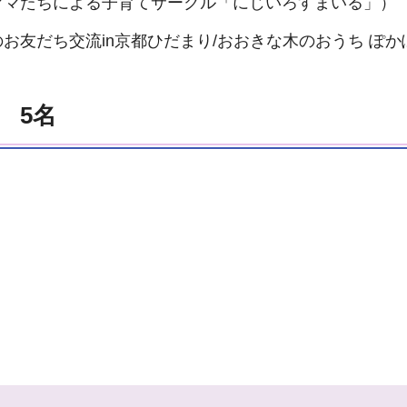
ママたちによる子育てサークル「にじいろすまいる」）
お友だち交流in京都ひだまり/おおきな木のおうち ぽかぽ
員 5名