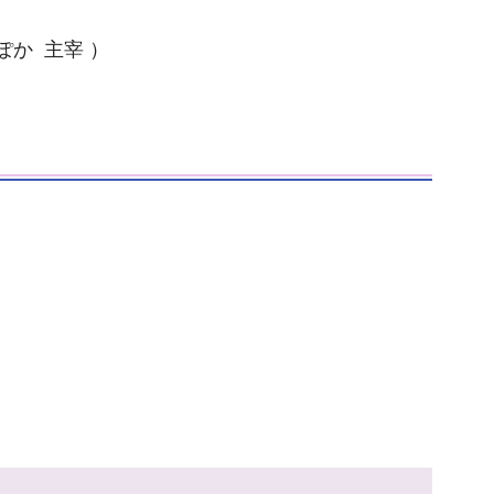
か 主宰 ）