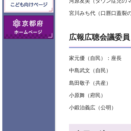
河原友美（ダウン症児の
向けページ
宮川みち代（口唇口蓋裂の
京都府ホームペ
ージ
広報広聴会議委
家元優（自民）：座長
中島武文（自民）
島田敬子（共産）
小原舞（府民）
小鍛治義広（公明）