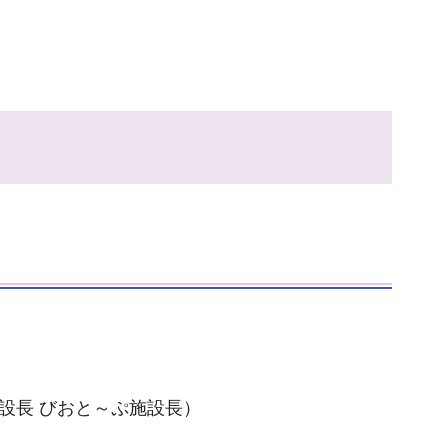
設長 びおと～ぷ施設長）