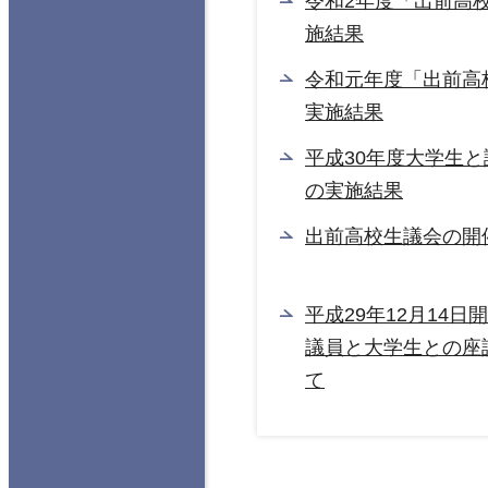
令和2年度「出前高
施結果
令和元年度「出前高
実施結果
平成30年度大学生
の実施結果
出前高校生議会の開
平成29年12月14
議員と大学生との座
て