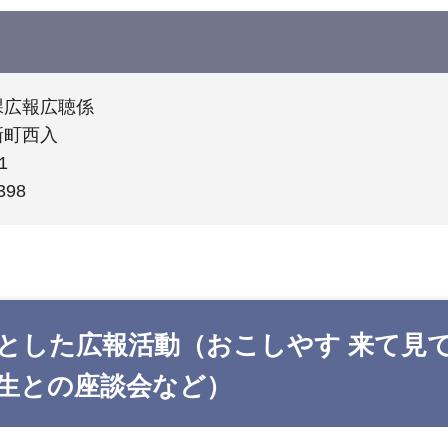
課広報広聴係
新町西入
1
398
とした広報活動（おこしやす 来て見て
生との座談会など）