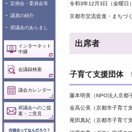
令和3年12月3日（金曜日）
定例会・委員会等
議員の紹介
京都市交流促進・まちづく
府議会のあらまし
出席者
インターネット
中継
会議録検索
子育て支援団体 
議会カレンダー
藤本明美（NPO法人京都
金高公美（京都市子育て支
府議会へのご提
案・ご意見
尾田真紀（京都市子育て支
府議会ってなん
だろう？こども