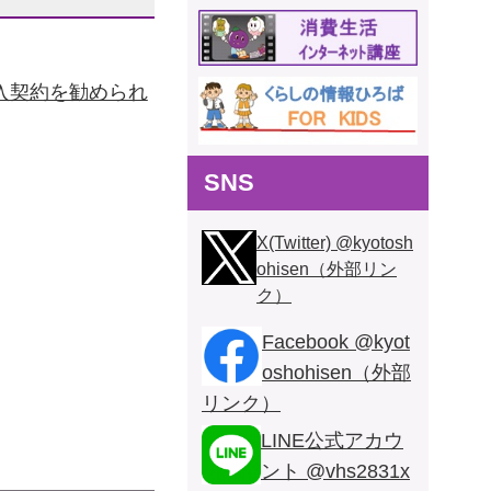
入契約を勧められ
SNS
X(Twitter) @kyotosh
ohisen（外部リン
ク）
Facebook @kyot
oshohisen（外部
リンク）
LINE公式アカウ
ント @vhs2831x