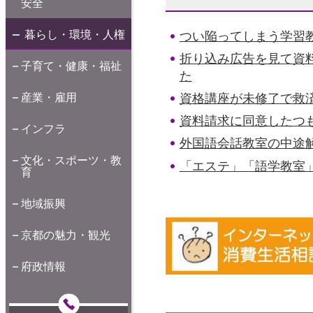
安全
暮らし・環境・人権
つい陥ってしまう学習
折り込み広告を見て資
子育て・健康・福祉
た
資格講座が未修了で救
産業・雇用
資料請求に同意したつ
インフラ
外国語会話教室の中途
文化・スポーツ・教
「エステ」「語学教室
育
地域振興
京都の魅力・観光
府政情報