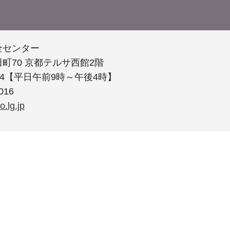
全センター
町70 京都テルサ西館2階
0004【平日午前9時～午後4時】
016
.lg.jp