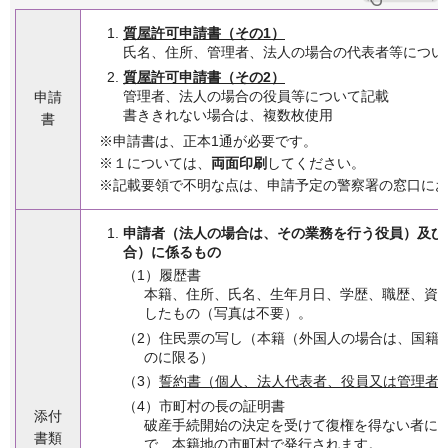
質屋許可申請書（その1）
氏名、住所、管理者、法人の場合の代表者等につい
質屋許可申請書（その2）
管理者、法人の場合の役員等について記載
申請
書ききれない場合は、複数枚使用
書
※申請書は、正本1通が必要です。
※１については、
両面印刷
してください。
※記載要領で不明な点は、申請予定の警察署の窓口に
申請者（法人の場合は、その業務を行う役員）及び
合）に係るもの
（1）履歴書
本籍、住所、氏名、生年月日、学歴、職歴、資
したもの（写真は不要）。
（2）住民票の写し（本籍（外国人の場合は、国籍
のに限る）
（3）
誓約書（個人、法人代表者、役員又は管理者
（4）市町村の長の証明書
添付
破産手続開始の決定を受けて復権を得ない者に
書類
で、本籍地の市町村で発行されます。