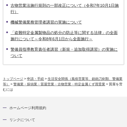
古物営業法施行規則の一部改正について（令和7年10月1日施
行）
機械警備業務管理者講習の実施について
「盗難特定金属製物品の処分の防止等に関する法律」の全面
施行について～令和8年6月1日から全面施行～
警備員指導教育責任者講習（新規・追加取得講習）の実施に
ついて
トップページ
>
申請・手続
>
生活安全関係（風俗営業等、銃砲刀剣類、警備業
等）
>
警備業・探偵業・質屋営業・古物営業・特定金属くず買受業
> 質屋を営
むには
ホームページ利用規約
リンクについて