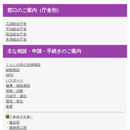
窓口のご案内（庁舎別）
乙訓総合庁舎
宇治総合庁舎
田辺総合庁舎
木津総合庁舎
主な相談・申請・手続きのご案内
くらしの安心法律相談
納税相談
NPO
パスポート
健康・福祉相談
資格・試験
許認可・届出
環境・衛生
産業
工事発注見通し
・
建設部
・
農林商工部