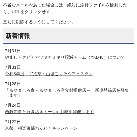
不審なメールがあった場合には、絶対に添付ファイルを開封した
り、URLをクリックせず、
直ちに削除するようにしてください。
新着情報
7月31日
やましろクビアカツヤカミキリ撲滅チーム（YKB48）について
7月31日
令和8年度「宇治茶・山城ごちそうフェスタ」
7月28日
「京やましろ食～京やましろ産食材提供店～」新規登録店を募集
します！
7月24日
西脇知事と行き活きトークin山城を開催します
7月22日
京都 相楽東部わくわくキャンペーン