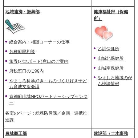
地域連携・振興部
健康福祉部（保健
所）
総合案内・相談コーナーの仕事
乙訓保健所
各種府民相談
山城北保健所
旅券(パスポート)窓口のご案内
山城南保健所
府税窓口のご案内
やましろ地域のが
やましろ科学好き・ものづくり好き子ど
ん検診情報
も育成支援会議
京都府山城NPOパートナーシップセンタ
ー
各室のページ：
総務防災課
／
企画・連携推
進課
農林商工部
建設部（土木事務