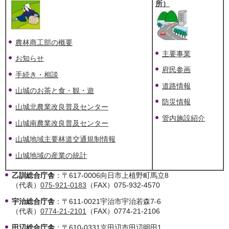
所）
農林商工部の概要
主要事業
お知らせ
府民参画
手続き・相談
道路情報
山城のお茶と食・観・遊
防災情報
山城北農業改良普及センター
管内施設紹介
山城南農業改良普及センター
山城地域主要林道交通規制情報
山城地域の産業の統計
乙訓総合庁舎
：〒617-0006向日市上植野町馬立8
（代表）
075-921-0183
（FAX）075-932-4570
宇治総合庁舎
：〒611-0021宇治市宇治若森7-6
（代表）
0774-21-2101
（FAX）0774-21-2106
田辺総合庁舎
：〒610-0331京田辺市田辺明田1