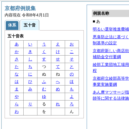
京都府例規集
例規名称
内容現在 令和8年4月1日
■ あ
体系
五十音
明るい選挙推進費補
五十音表
悪臭防止法に基づく
制基準の設定
あ
い
う
え
お
京都府新しい商店街
か
き
く
け
こ
補助金交付要綱
さ
し
す
せ
そ
綾部工業団地工場用
た
ち
つ
て
と
程
な
に
ぬ
ね
の
京都府立綾部高等学
は
ひ
ふ
へ
ほ
事業実施要綱
ま
み
む
め
も
あん摩マツサージ指
や
ゆ
よ
師等に関する法律施
ら
り
る
れ
ろ
わ
を
ん