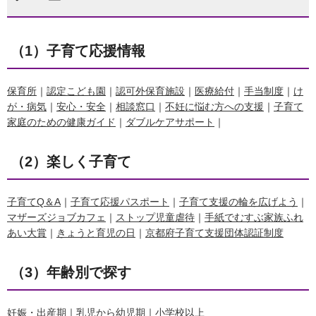
（1）子育て応援情報
保育所
｜
認定こども園
｜
認可外保育施設
｜
医療給付
｜
手当制度
｜
け
が・病気
｜
安心・安全
｜
相談窓口
｜
不妊に悩む方への支援
｜
子育て
家庭のための健康ガイド
｜
ダブルケアサポート
｜
（2）楽しく子育て
子育てQ＆A
｜
子育て応援パスポート
｜
子育て支援の輪を広げよう
｜
マザーズジョブカフェ
｜
ストップ児童虐待
｜
手紙でむすぶ家族ふれ
あい大賞
｜
きょうと育児の日
｜
京都府子育て支援団体認証制度
（3）年齢別で探す
妊娠・出産期
｜
乳児から幼児期
｜
小学校以上