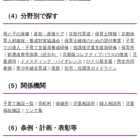
（4）分野別で探す
母と子の保健
｜
産前・産後ケア
｜
次世代育成
｜
保育士情報
｜
京都保
育人材確保・養成対策協議会
｜
保育士確保のための貸付事業
｜
子育
ての達人・子育て支援員養成研修
｜
放課後児童支援員研修
｜
保育所
｜
処遇改善等加算（区分3）
｜
京都版コレクティブハウスの推進
｜
児
童虐待
｜
ドメスティック・バイオレンス
｜
ひとり親支援
｜
男女共同
参画
｜
青少年健全育成
｜
里親
｜
住宅・住環境ガイドライン
（5）関係機関
子育て施設一覧
｜
市町村
｜
保健所
｜
児童相談所
｜
婦人相談所
｜
児童
福祉施設
｜
リンク集
（6）条例・計画・表彰等