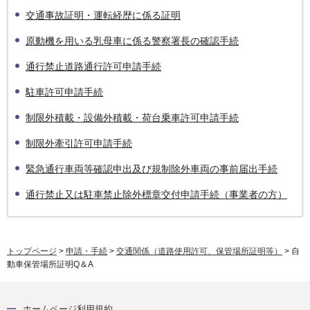
交通事故証明・運転経歴に係る証明
原動機を用いる乳母車に係る警察署長の確認手続
通行禁止道路通行許可申請手続
駐車許可申請手続
制限外積載・設備外積載・荷台乗車許可申請手続
制限外牽引許可申請手続
緊急通行車両等確認申出及び規制除外車両の事前届出手続
通行禁止又は駐車禁止除外標章交付申請手続（事業者の方）
トップページ
>
申請・手続
>
交通関係（道路使用許可、保管場所証明等）
> 自
動車保管場所証明Q＆A
ホームページ利用規約