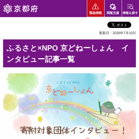
京都府
緊急情報
閲覧支援
情報を探す
更新日：2026年7月10日
ふるさと×NPO 京どねーしょん イ
ンタビュー記事一覧