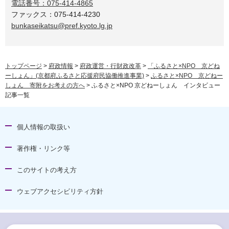
電話番号：075-414-4865
ファックス：075-414-4230
bunkaseikatsu@pref.kyoto.lg.jp
トップページ
>
府政情報
>
府政運営・行財政改革
>
「ふるさと×NPO 京どね
ーしょん」(京都府ふるさと応援府民協働推進事業)
>
ふるさと×NPO 京どねー
しょん 寄附をお考えの方へ
> ふるさと×NPO 京どねーしょん インタビュー
記事一覧
個人情報の取扱い
著作権・リンク等
このサイトの考え方
ウェブアクセシビリティ方針