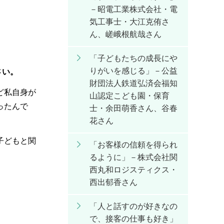
－昭電工業株式会社・電
気工事士・大江克侑さ
ん、嵯峨根航哉さん
「子どもたちの成長にや
りがいを感じる」－公益
さい。
財団法人鉄道弘済会福知
ど私自身が
山認定こども園・保育
ったんで
士・余田萌香さん、谷春
花さん
子どもと関
「お客様の信頼を得られ
るように」－株式会社関
西丸和ロジスティクス・
西出郁香さん
「人と話すのが好きなの
で、接客の仕事も好き」