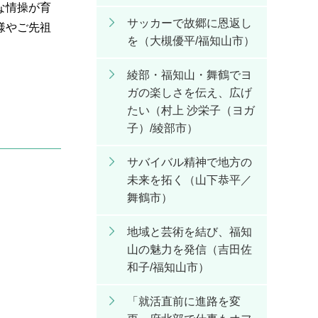
な情操が育
サッカーで故郷に恩返し
様やご先祖
を（大槻優平/福知山市）
綾部・福知山・舞鶴でヨ
ガの楽しさを伝え、広げ
たい（村上 沙栄子（ヨガ
子）/綾部市）
サバイバル精神で地方の
未来を拓く（山下恭平／
舞鶴市）
地域と芸術を結び、福知
山の魅力を発信（吉田佐
和子/福知山市）
「就活直前に進路を変