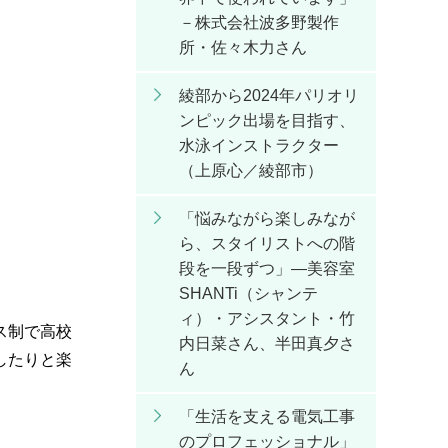
－株式会社波多野製作
所・佐々木力さん
綾部から2024年パリオリ
ンピック出場を目指す、
水泳インストラクター
（上原心／綾部市）
「悩みながら楽しみなが
ら、スタイリストへの階
段を一段ずつ」―美容室
SHANTi（シャンテ
ィ）・アシスタント・竹
ス制で高校
内日菜さん、半田真夕さ
したりと楽
ん
「生活を支える電気工事
のプロフェッショナル」