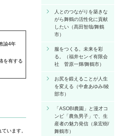
人とのつながりを築きな
がら舞鶴の活性化に貢献
したい（髙田智哉/舞鶴
市）
教諭4年
服をつくる。未来を彩
る。（福井センイ有限会
格を有する
社 菅原一輝/舞鶴市）
お尻を鍛えることが人生
を変える（中倉あゆみ/綾
部市）
「ASOBI農園」と漫才コ
ンビ「農魚男子」で、生
産者の魅力発信（泉宏樹/
れています。
舞鶴市）