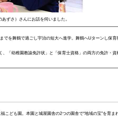
のあずさ）さんにお話を伺いました。
校までを舞鶴で過ごし宇治の短大へ進学。舞鶴へUターンし保育
く、「幼稚園教諭免許状」と「保育士資格」の両方の免許・資
永福こども園。本園と城屋園舎の2つの園舎で“地域の宝”を育ま