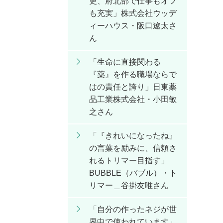
更、府北部で仕事もオフ
も充実」株式会社ウッデ
ィーハウス・阪口遼太さ
ん
「生命に直接関わる
『薬』を作る職場ならで
はの責任と誇り」日東薬
品工業株式会社・小田敏
之さん
「『きれいになったね』
の言葉を励みに、信頼さ
れるトリマー目指す」
BUBBLE（バブル）・ト
リマー＿谷掛友唯さん
「自分の作ったネジが世
界中で使われています」