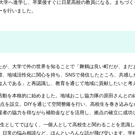
の大学へ進学し、卒業後すぐに日星高校の教員になる。まちづく
ーを行いました。
たが、大学で外の世界を知ることで「舞鶴は良い町だが、まだ
際、地域活性化に関心を持ち、SNSで発信したところ、共感し
は人である」と再認識し、教育を通じて地域に貢献したいと考
活動を本格的に始めました。地域おこし協力隊の原田さんとの
動拠点を設立。DIYを通じて空間整備を行い、高校生を巻き込み
援者の協力を得ながら補助金などを活用し、拠点の確立に成功
し、先生としてではなく、一個人として高校生と関わることを意識
）日常の悩み相談など、ほんといろんな話が飛び交います。学