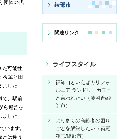
り団体の代
綾部市
関連リンク
ライフスタイル
まだ可能性
た後輩と団
福知山といえばカリフォ
えました。
ルニア ランドリーカフェ
と言われたい（藤岡蒼/綾
縁で、駅前
部市）
ながら運営を
しました。
より多くの高齢者の困り
ごとを解決したい（霜尾
しています。
剛志/綾部市）
校とは違う