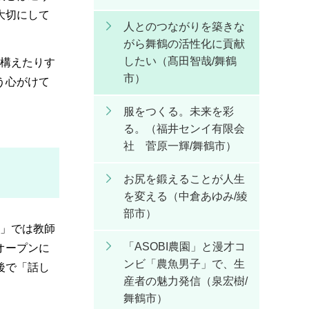
大切にして
人とのつながりを築きな
がら舞鶴の活性化に貢献
したい（髙田智哉/舞鶴
り構えたりす
市）
う心がけて
服をつくる。未来を彩
る。（福井センイ有限会
社 菅原一輝/舞鶴市）
お尻を鍛えることが人生
を変える（中倉あゆみ/綾
部市）
.」では教師
「ASOBI農園」と漫才コ
オープンに
ンビ「農魚男子」で、生
後で「話し
産者の魅力発信（泉宏樹/
舞鶴市）