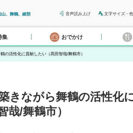
音声読み上げ
文字サイズ・
知山、舞鶴、綾部
特集
おでかけ
舞鶴の活性化に貢献したい（髙田智哉/舞鶴市）
築きながら舞鶴の活性化
智哉/舞鶴市）