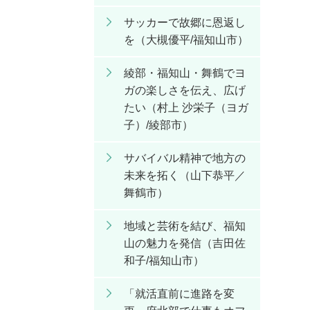
サッカーで故郷に恩返し
を（大槻優平/福知山市）
綾部・福知山・舞鶴でヨ
ガの楽しさを伝え、広げ
たい（村上 沙栄子（ヨガ
子）/綾部市）
サバイバル精神で地方の
未来を拓く（山下恭平／
舞鶴市）
地域と芸術を結び、福知
山の魅力を発信（吉田佐
和子/福知山市）
「就活直前に進路を変