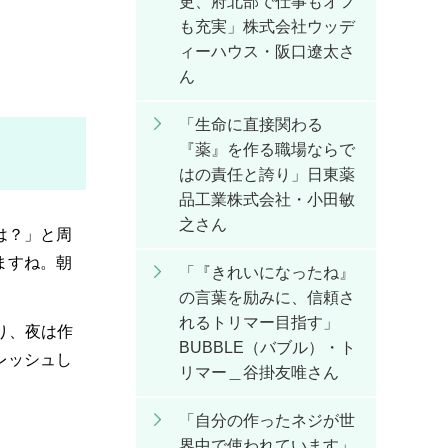
更、府北部で仕事もオフ
も充実」株式会社ウッデ
ィーハウス・阪口遼太さ
ん
「生命に直接関わる
『薬』を作る職場ならで
はの責任と誇り」日東薬
品工業株式会社・小田敏
之さん
は？」と周
ますね。朝
「『きれいになったね』
の言葉を励みに、信頼さ
れるトリマー目指す」
り、夜は作
BUBBLE（バブル）・ト
レッシュし
リマー＿谷掛友唯さん
「自分の作ったネジが世
界中で使われています」