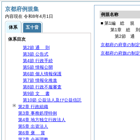
京都府例規集
例規名称
内容現在 令和8年4月1日
■ 第1編
総
規
体系
五十音
第1編
総
規
第1章
総
第1章
総
則
第2節
体系目次
第1節 行政運営の基本
京都府の府章の制定
第2節
通
則
京都府の府旗の制定
第3節 公告式
第4節 行政手続
第5節 情報公開
第6節 個人情報保護
第7節 情報化推進
第8節 行政不服審査
第9節
文
書
第10節 公益法人及び公益信託
第2章 行政組織
第3章 事務処理特例
第4章 地方独立行政法人
第5章 出資法人
第6章
褒
賞
第7章 企画調整