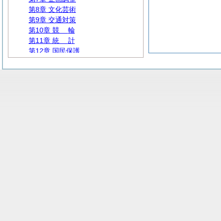
第8章 文化芸術
第9章 交通対策
第10章
競
輪
第11章
統
計
第12章 国民保護
第13章 消防防災
第14章 行政書士
第15章 市町村
第16章 住民基本台帳
第17章 選挙及び直接請求
第18章
議
会
第19章
監
査
第20章 人事委員会
第21章 労働委員会
第2編
人
事
第3編
財
務
第4編
民
生
第5編
衛
生
第6編
労
働
第7編
商
工
第8編 農林水産